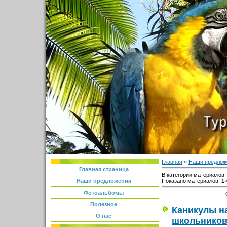
Главная
»
Наши предлож
Главная страница
В категории материалов
Показано материалов
:
1-
Наши предложения
Фотоальбомы
Полезное
Каникулы на
О нас
школьнико