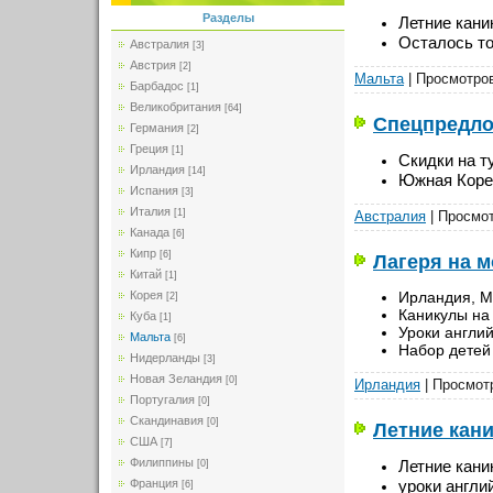
Разделы
Летние кани
Осталось то
Австралия
[3]
Австрия
[2]
Мальта
| Просмотров
Барбадос
[1]
Великобритания
[64]
Спецпредло
Германия
[2]
Греция
[1]
Скидки на т
Ирландия
[14]
Южная Корея
Испания
[3]
Италия
[1]
Австралия
| Просмот
Канада
[6]
Кипр
[6]
Лагеря на 
Китай
[1]
Ирландия, М
Корея
[2]
Каникулы на
Куба
[1]
Уроки англий
Мальта
[6]
Набор детей
Нидерланды
[3]
Новая Зеландия
[0]
Ирландия
| Просмотр
Португалия
[0]
Скандинавия
[0]
Летние кани
США
[7]
Филиппины
Летние кани
[0]
уроки англи
Франция
[6]