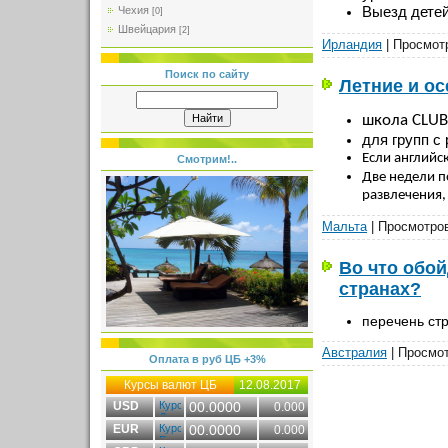
Выезд детей
Чехия
[0]
Швейцария
[2]
Ирландия
| Просмотр
Поиск по сайту
Летние и о
школа CLUB
для групп с
Если английс
Смотрим!..
Две недели п
развлечения,
Мальта
| Просмотров
Во что обо
странах?
перечень стр
Австралия
| Просмот
Оплата в руб ЦБ +3%
Курсы валют ЦБ
12.08.2017
USD
00.0000
0.000
EUR
00.0000
0.000