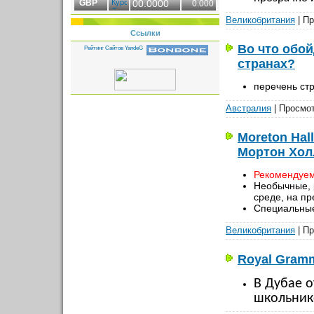
GBP
00.0000
0.000
Великобритания
| Пр
Ссылки
Во что обо
странах?
перечень стр
Австралия
| Просмот
Moreton Ha
Мортон Хол
Рекомендуе
Необычные, 
среде, на пр
Специальные
Великобритания
| Пр
Royal Gramm
В Дубае 
школьнико