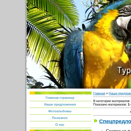
Главная
»
Наши предлож
Главная страница
В категории материалов
Показано материалов
:
1-
Наши предложения
Фотоальбомы
Полезное
Спецпредло
О нас
Скидки на т