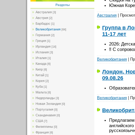
Южная Корея
Разделы
Австралия
[3]
Австралия
| Просмот
Австрия
[2]
Барбадос
[1]
Группа в Л
Великобритания
[64]
11-17 лет
Германия
[2]
Греция
[1]
2026: Детска
Ирландия
[14]
‼️ С сопров
Испания
[3]
Италия
[1]
Великобритания
| Пр
Канада
[6]
Кипр
[6]
Лондон. Нов
Китай
[1]
09.08.26
Корея
[2]
Куба
Образовател
[1]
Мальта
[6]
Великобритания
| Пр
Нидерланды
[3]
Новая Зеландия
[0]
Великобрита
Португалия
[0]
Скандинавия
[0]
Предлагаем 
США
[7]
английского
Филиппины
[0]
русскоязыч
Франция
[6]