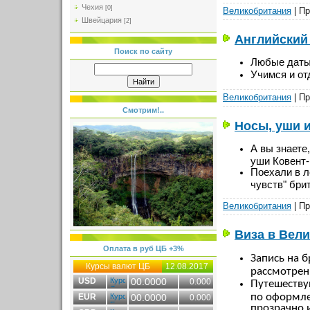
Чехия
[0]
Великобритания
| Пр
Швейцария
[2]
Английский
Поиск по сайту
Любые даты!
Учимся и о
Великобритания
| Пр
Смотрим!..
Носы, уши 
А вы знаете,
уши Ковент-
Поехали в л
чувств" бри
Великобритания
| Пр
Виза в Вели
Оплата в руб ЦБ +3%
Запись на 
Курсы валют ЦБ
12.08.2017
рассмотрени
USD
00.0000
0.000
Путешеству
по оформле
EUR
00.0000
0.000
прозрачно и