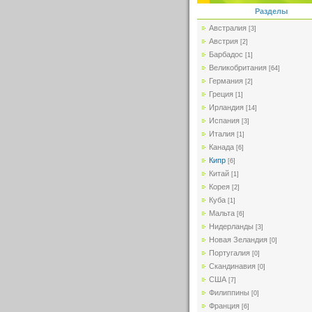
Разделы
Австралия
[3]
Австрия
[2]
Барбадос
[1]
Великобритания
[64]
Германия
[2]
Греция
[1]
Ирландия
[14]
Испания
[3]
Италия
[1]
Канада
[6]
Кипр
[6]
Китай
[1]
Корея
[2]
Куба
[1]
Мальта
[6]
Нидерланды
[3]
Новая Зеландия
[0]
Португалия
[0]
Скандинавия
[0]
США
[7]
Филиппины
[0]
Франция
[6]