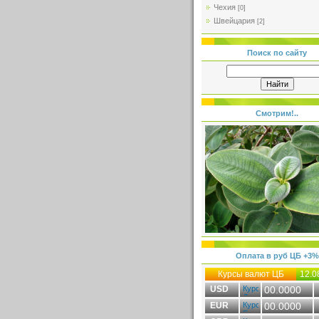
Чехия
[0]
Швейцария
[2]
Поиск по сайту
Смотрим!..
Оплата в руб ЦБ +3%
Курсы валют ЦБ
12.0
USD
00.0000
EUR
00.0000