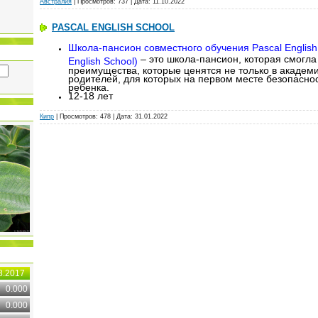
Австралия
| Просмотров: 737 | Дата:
11.10.2022
PASCAL ENGLISH SCHOOL
Школа-пансион совместного обучения
Pascal Englis
– это школа-пансион, которая смогла 
English School)
преимущества, которые ценятся не только в академи
родителей, для которых на первом месте безопасно
ребенка.
12-18 лет
Кипр
| Просмотров: 478 | Дата:
31.01.2022
8.2017
0.000
0.000