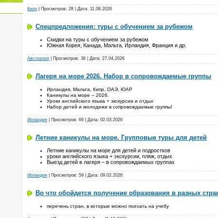
Кипр
| Просмотров: 28 | Дата:
11.06.2026
Спецпредложения: туры с обучением за рубежом
Скидки на туры c обучением за рубежом
Южная Корея, Канада, Мальта, Ирландия, Франция и др.
Австралия
| Просмотров: 36 | Дата:
27.04.2026
Лагеря на море 2026. Набор в сопровождаемые группы
Ирландия, Мальта, Кипр, ОАЭ, ЮАР
Каникулы на море – 2026.
Уроки английского языка + экскурсии и отдых
Набор детей и молодежи в сопровождаемые группы!
Ирландия
| Просмотров: 66 | Дата:
02.03.2026
Летние каникулы на море. Групповые туры для детей
Летние каникулы на море для детей и подростков
уроки английского языка + экскурсии, пляж, отдых
Выезд детей в лагеря – в сопровождаемых группах
Ирландия
| Просмотров: 59 | Дата:
09.02.2026
Во что обойдется получение образования в разных стра
перечень стран, в которые можно поехать на учебу