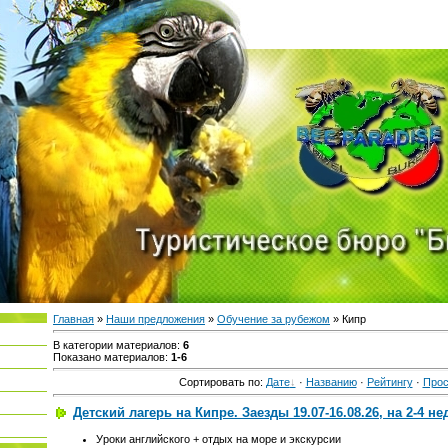
Главная
»
Наши предложения
»
Обучение за рубежом
» Кипр
В категории материалов
:
6
Показано материалов
:
1-6
Сортировать по
:
Дате
·
Названию
·
Рейтингу
·
Про
Детский лагерь на Кипре. Заезды 19.07-16.08.26, на 2-4 не
Уроки английского + отдых на море и экскурсии