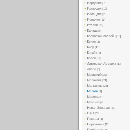
Иордания
[7]
Ирландия
[10]
Исландия
[2]
Испания
[19]
Италия
[23]
Канада
[5]
Карибский бассейн
[16]
Кения
[2]
Кипр
[17]
Китай
[74]
Корея
[17]
Латинская Америка
[13]
Ливан
[3]
Маврикий
[23]
Малайзия
[21]
Мальдивы
[23]
Мальта
[9]
Марокко
[7]
Мексика
[4]
Новая Зеландия
[4]
ОАЭ
[63]
Польша
[1]
Португалия
[8]
Прибалтика