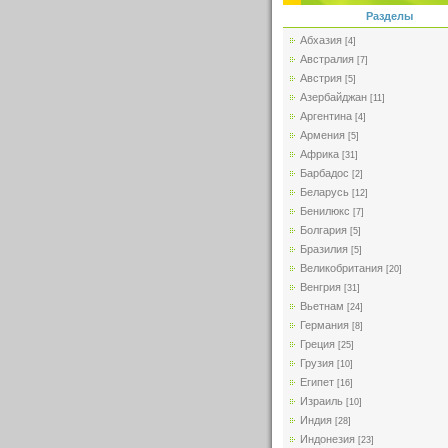
Разделы
Абхазия
[4]
Австралия
[7]
Австрия
[5]
Азербайджан
[11]
Аргентина
[4]
Армения
[5]
Африка
[31]
Барбадос
[2]
Беларусь
[12]
Бенилюкс
[7]
Болгария
[5]
Бразилия
[5]
Великобритания
[20]
Венгрия
[31]
Вьетнам
[24]
Германия
[8]
Греция
[25]
Грузия
[10]
Египет
[16]
Израиль
[10]
Индия
[28]
Индонезия
[23]