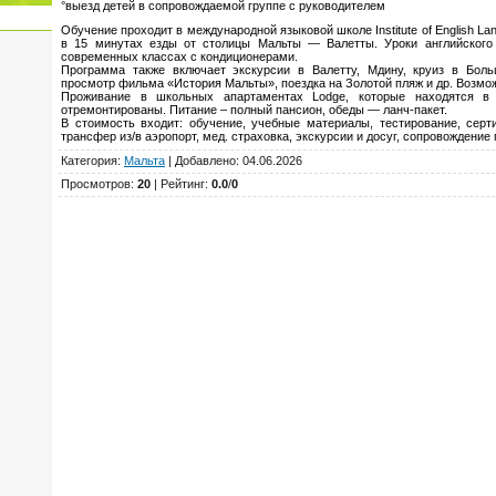
°выезд детей в сопровождаемой группе с руководителем
Обучение проходит в международной языковой школе Institute of English Lang
в 15 минутах езды от столицы Мальты — Валетты. Уроки английского 
современных классах с кондиционерами.
Программа также включает экскурсии в Валетту, Мдину, круиз в Боль
просмотр фильма «История Мальты», поездка на Золотой пляж и др. Возмо
Проживание в школьных апартаментах Lodge, которые находятся в
отремонтированы. Питание – полный пансион, обеды — ланч-пакет.
В стоимость входит: обучение, учебные материалы, тестирование, серт
трансфер из/в аэропорт, мед. страховка, экскурсии и досуг, сопровождени
Категория
:
Мальта
|
Добавлено
: 04.06.2026
Просмотров
:
20
|
Рейтинг
:
0.0
/
0