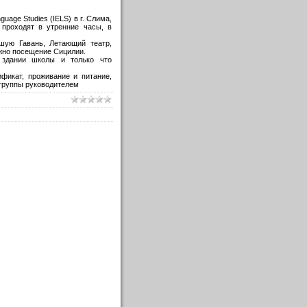
uage Studies (IELS) в г. Слима,
проходят в утренние часы, в
шую Гавань, Летающий театр,
жно посещение Сицилии.
 здании школы и только что
ификат, проживание и питание,
е группы руководителем