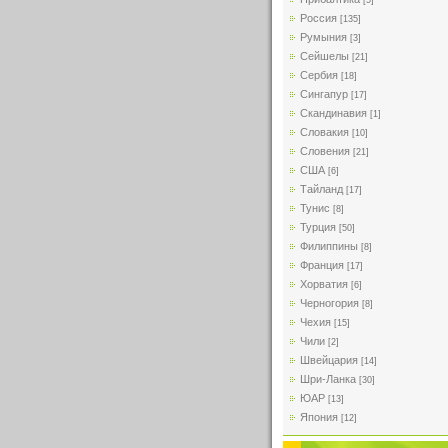
[5]
Россия
[135]
Румыния
[3]
Сейшелы
[21]
Сербия
[18]
Сингапур
[17]
Скандинавия
[1]
Словакия
[10]
Словения
[21]
США
[6]
Тайланд
[17]
Тунис
[8]
Турция
[50]
Филиппины
[8]
Франция
[17]
Хорватия
[6]
Черногория
[8]
Чехия
[15]
Чили
[2]
Швейцария
[14]
Шри-Ланка
[30]
ЮАР
[13]
Япония
[12]