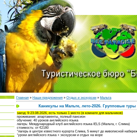
Главная
»
Наши предложения
»
Отдых и экскурсии
»
Мальта
Каникулы на Мальте, лето-2026. Групповые тур
заезд: 9-23.08.2026, есть только 1 место (в комнате для мальчиков)
проживание: апартаменты, полный пансион
обучение: 40 уроков английского языка
лагерь: Международный клуб английского языка IELS (Мальта, г. Слима)
стоимость: от €2180
°лагерь в центре известного курорта Слима, 5 минут до живописной набере
°уроки английского языка + экскурсии и отдых на море