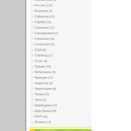
[5]
Россия
[137]
Румыния
[3]
Сейшелы
[21]
Сербия
[18]
Сингапур
[17]
Скандинавия
[1]
Словакия
[10]
Словения
[21]
США
[6]
Тайланд
[17]
Тунис
[8]
Турция
[50]
Филиппины
[8]
Франция
[17]
Хорватия
[6]
Черногория
[8]
Чехия
[15]
Чили
[2]
Швейцария
[14]
Шри-Ланка
[30]
ЮАР
[14]
Япония
[13]