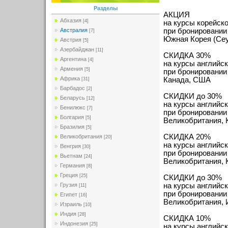
Разделы
АКЦИЯ
Абхазия
[4]
на курсы корейско
Австралия
при бронировании 
[7]
Южная Корея (Сеу
Австрия
[5]
Азербайджан
[11]
СКИДКА 30%
Аргентина
[4]
на курсы английск
Армения
[5]
при бронировании 
Африка
Канада, США
[31]
Барбадос
[2]
СКИДКИ до 30%
Беларусь
[12]
на курсы английск
Бенилюкс
[7]
при бронировании 
Болгария
[5]
Великобритания, 
Бразилия
[5]
СКИДКА 20%
Великобритания
[20]
на курсы английс
Венгрия
[30]
при бронировании 
Вьетнам
[24]
Великобритания, 
Германия
[8]
Греция
[25]
СКИДКИ до 30%
Грузия
на курсы английс
[11]
при бронировании 
Египет
[16]
Великобритания, 
Израиль
[10]
Индия
[28]
СКИДКА 10%
Индонезия
[25]
на курсы английск