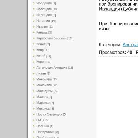
Иордания
при бронировании 
[7]
Ирландия (Дублин
Ирландия
[10]
Исландия
[2]
Испания
[19]
При бронировани
Италия
[23]
визы!
Канада
[5]
Карибский бассейн
[16]
Категория
:
Австра
Кения
[2]
Кипр
[17]
Просмотров
:
40
|
Китай
[74]
Корея
[17]
Латинская Америка
[13]
Ливан
[3]
Маврикий
[23]
Малайзия
[22]
Мальдивы
[24]
Мальта
[9]
Марокко
[7]
Мексика
[4]
Новая Зеландия
[5]
ОАЭ
[64]
Польша
[1]
Португалия
[8]
Прибалтика