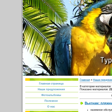
Главная
»
Наши предлож
Главная страница
В категории материалов
Показано материалов
:
2
Наши предложения
Фотоальбомы
Полезное
Вьетнам: пляжны
О нас
наземное обслу