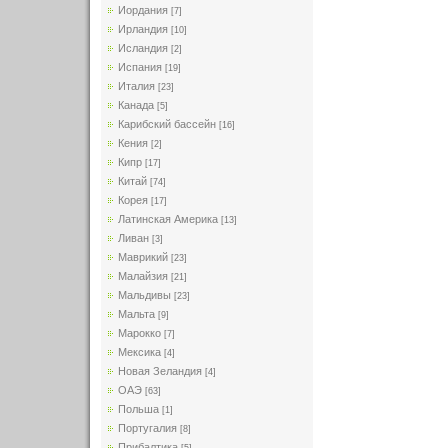
Иордания
[7]
Ирландия
[10]
Исландия
[2]
Испания
[19]
Италия
[23]
Канада
[5]
Карибский бассейн
[16]
Кения
[2]
Кипр
[17]
Китай
[74]
Корея
[17]
Латинская Америка
[13]
Ливан
[3]
Маврикий
[23]
Малайзия
[21]
Мальдивы
[23]
Мальта
[9]
Марокко
[7]
Мексика
[4]
Новая Зеландия
[4]
ОАЭ
[63]
Польша
[1]
Португалия
[8]
Прибалтика