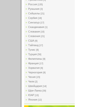
[5]
Россия
[135]
Румыния
[3]
Сейшелы
[21]
Сербия
[18]
Сингапур
[17]
Скандинавия
[1]
Словакия
[10]
Словения
[21]
США
[6]
Тайланд
[17]
Тунис
[8]
Турция
[50]
Филиппины
[8]
Франция
[17]
Хорватия
[6]
Черногория
[8]
Чехия
[15]
Чили
[2]
Швейцария
[14]
Шри-Ланка
[30]
ЮАР
[13]
Япония
[12]