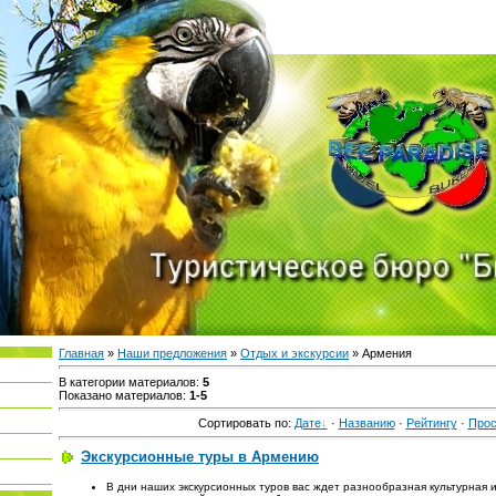
Главная
»
Наши предложения
»
Отдых и экскурсии
» Армения
В категории материалов
:
5
Показано материалов
:
1-5
Сортировать по
:
Дате
·
Названию
·
Рейтингу
·
Про
Экскурсионные туры в Армению
В дни наших экскурсионных туров вас ждет разнообразная культурная 