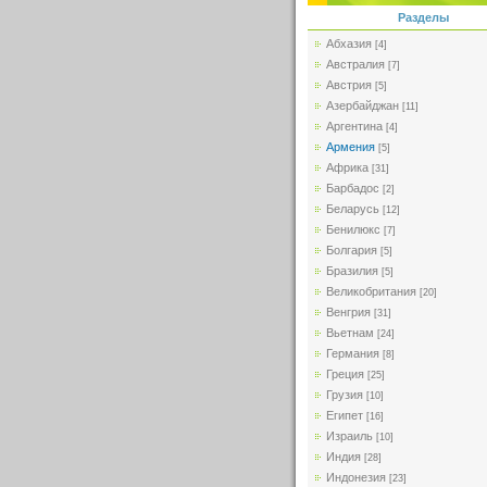
Разделы
Абхазия
[4]
Австралия
[7]
Австрия
[5]
Азербайджан
[11]
Аргентина
[4]
Армения
[5]
Африка
[31]
Барбадос
[2]
Беларусь
[12]
Бенилюкс
[7]
Болгария
[5]
Бразилия
[5]
Великобритания
[20]
Венгрия
[31]
Вьетнам
[24]
Германия
[8]
Греция
[25]
Грузия
[10]
Египет
[16]
Израиль
[10]
Индия
[28]
Индонезия
[23]