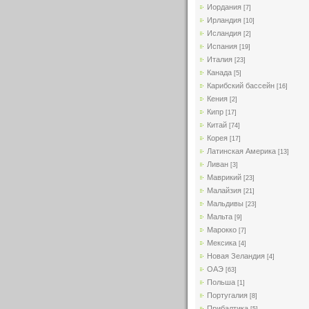
Иордания
[7]
Ирландия
[10]
Исландия
[2]
Испания
[19]
Италия
[23]
Канада
[5]
Карибский бассейн
[16]
Кения
[2]
Кипр
[17]
Китай
[74]
Корея
[17]
Латинская Америка
[13]
Ливан
[3]
Маврикий
[23]
Малайзия
[21]
Мальдивы
[23]
Мальта
[9]
Марокко
[7]
Мексика
[4]
Новая Зеландия
[4]
ОАЭ
[63]
Польша
[1]
Португалия
[8]
Прибалтика