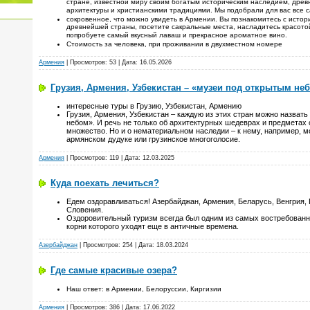
стране, известной миру своим богатым историческим наследием, древ
архитектуры и христианскими традициями. Мы подобрали для вас все 
сокровенное, что можно увидеть в Армении. Вы познакомитесь с истор
древнейшей страны, посетите сакральные места, насладитесь красотой
попробуете самый вкусный лаваш и прекрасное ароматное вино.
Стоимость за человека, при проживании в двухместном номере
Армения
| Просмотров: 53 | Дата:
16.05.2026
Грузия, Армения, Узбекистан – «музеи под открытым не
интересные туры в Грузию, Узбекистан, Армению
Грузия, Армения, Узбекистан – каждую из этих стран можно назват
небом». И речь не только об архитектурных шедеврах и предметах 
множество. Но и о нематериальном наследии – к нему, например, м
армянском дудуке или грузинское многоголосие.
Армения
| Просмотров: 119 | Дата:
12.03.2025
Куда поехать лечиться?
Едем оздоравливаться! Азербайджан, Армения, Беларусь, Венгрия, Г
Словения.
Оздоровительный туризм всегда был одним из самых востребованн
корни которого уходят еще в античные времена.
Азербайджан
| Просмотров: 254 | Дата:
18.03.2024
Где самые красивые озера?
Наш ответ: в Армении, Белоруссии, Киргизии
Армения
| Просмотров: 386 | Дата:
17.06.2022