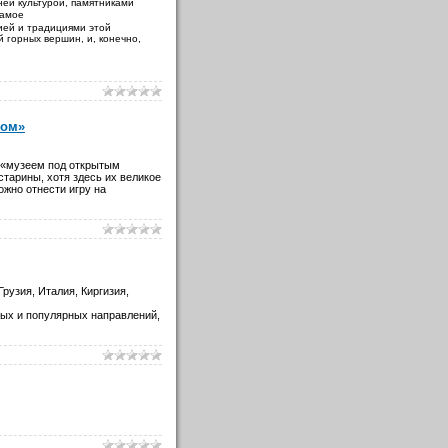
ней культурой, памятниками
самое
ией и традициями этой
 горных вершин, и, конечно,
бом»
ь «музеем под открытым
старины, хотя здесь их великое
ожно отнести игру на
рузия, Италия, Киргизия,
ых и популярных направлений,