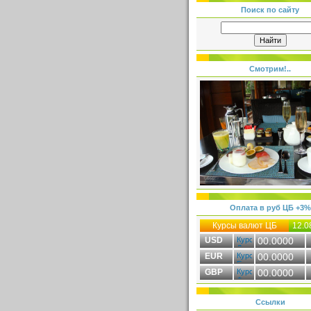
Поиск по сайту
Смотрим!..
Оплата в руб ЦБ +3%
Курсы валют ЦБ
12.0
USD
00.0000
EUR
00.0000
GBP
00.0000
Ссылки