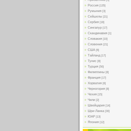
[5]
Россия
[135]
Румыния
[3]
Сейшелы
[21]
Сербия
[18]
Сингапур
[17]
Скандинавия
[1]
Словакия
[10]
Словения
[21]
США
[6]
Тайланд
[17]
Тунис
[8]
Турция
[50]
Филиппины
[8]
Франция
[17]
Хорватия
[6]
Черногория
[8]
Чехия
[15]
Чили
[2]
Швейцария
[14]
Шри-Ланка
[30]
ЮАР
[13]
Япония
[12]