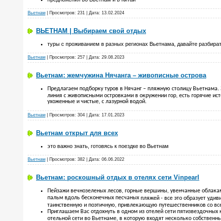
Вьетнам
| Просмотров: 231 | Дата:
13.02.2024
ВЬЕТНАМ | Выбираем свой отдых
туры с проживанием в разных регионах Вьетнама, давайте разбират
Вьетнам
| Просмотров: 257 | Дата:
29.08.2023
Вьетнам: жемчужина Нячанга – живописные острова
Предлагаем подборку туров в Нячанг – пляжную столицу Вьетнама.
линия с живописными островками в окружении гор, есть горячие ист
ухоженные и чистые, с лазурной водой.
Вьетнам
| Просмотров: 304 | Дата:
17.01.2023
Вьетнам открыт для всех
это важно знать, готовясь к поездке во Вьетнам
Вьетнам
| Просмотров: 382 | Дата:
06.06.2022
Вьетнам: роскошный отдых в отелях сети Vinpearl
Пейзажи вечнозеленых лесов, горные вершины, увенчанные облака
пальм вдоль бесконечных песчаных
пляжей
- все это образует уди
таинственную и поэтичную, привлекающую путешественников со все
Приглашаем Вас отдохнуть в одном из отелей сети пятизвездочных 
отельной сети во Вьетнаме, в которую входят несколько собственн