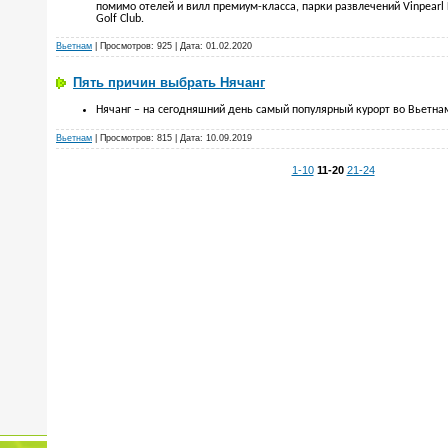
помимо отелей и вилл премиум-класса, парки развлечений Vinpearl 
Golf Club.
Вьетнам
| Просмотров: 925 | Дата:
01.02.2020
Пять причин выбрать Нячанг
Нячанг – на сегодняшний день самый популярный курорт во Вьетна
Вьетнам
| Просмотров: 815 | Дата:
10.09.2019
1-10
11-20
21-24