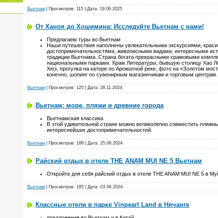
Вьетнам
| Просмотров: 115 | Дата:
19.06.2025
От Ханоя до Хошимина: Исследуйте Вьетнам с нами!
Предлагаем туры во Вьетнам
Наши путешествия наполнены увлекательными экскурсиями, крас
достопримечательностями, живописными видами, интересными ист
традиции Вьетнама. Страна богата прекрасными храмовыми компле
национальными парками. Храм Литературы, бывшую столицу Хао Л
Хюэ, прогулка на катере по Ароматной реке, фото на «Золотом мост
конечно, шопинг по сувенирным магазинчикам и торговым центрам.
Вьетнам
| Просмотров: 125 | Дата:
28.11.2024
Вьетнам: море, пляжи и древние города
Вьетнамская классика
В этой удивительной стране можно великолепно совместить пляжн
интереснейших достопримечательностей.
Вьетнам
| Просмотров: 188 | Дата:
25.06.2024
Райский отдых в отеле THE ANAM MUI NE 5 Вьетнам
Откройте для себя райский отдых в отеле THE ANAM MUI NE 5 в Му
Вьетнам
| Просмотров: 185 | Дата:
03.06.2024
Классные отели в парке Vinpearl Land в Нячанге
предложения во Вьетнам и в Китай