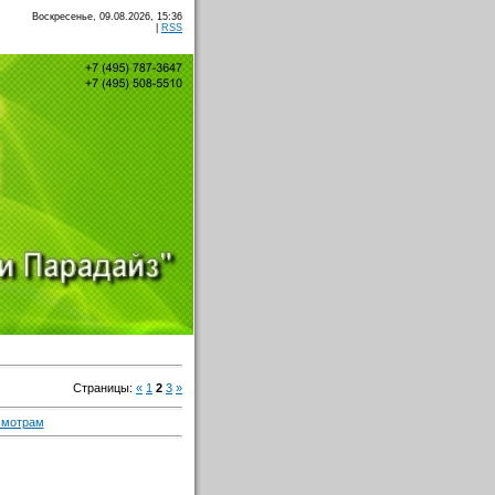
Воскресенье, 09.08.2026, 15:36
|
RSS
Страницы
:
«
1
2
3
»
смотрам