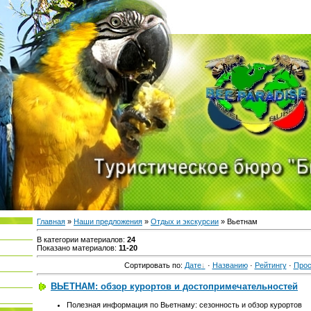
Главная
»
Наши предложения
»
Отдых и экскурсии
» Вьетнам
В категории материалов
:
24
Показано материалов
:
11-20
Сортировать по
:
Дате
·
Названию
·
Рейтингу
·
Про
ВЬЕТНАМ: обзор курортов и достопримечательностей
Полезная информация по Вьетнаму: сезонность и обзор курортов