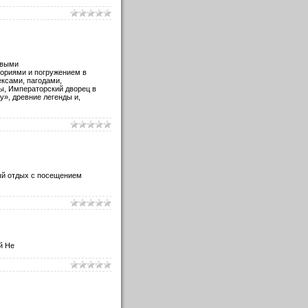
ивыми
ориями и погружением в
ксами, пагодами,
ы, Императорский дворец в
у», древние легенды и,
ый отдых с посещением
й Не