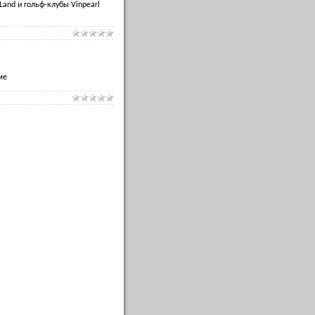
Land и гольф-клубы Vinpearl
ме