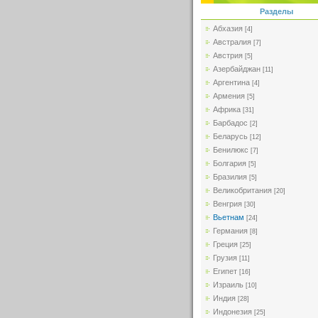
Разделы
Абхазия
[4]
Австралия
[7]
Австрия
[5]
Азербайджан
[11]
Аргентина
[4]
Армения
[5]
Африка
[31]
Барбадос
[2]
Беларусь
[12]
Бенилюкс
[7]
Болгария
[5]
Бразилия
[5]
Великобритания
[20]
Венгрия
[30]
Вьетнам
[24]
Германия
[8]
Греция
[25]
Грузия
[11]
Египет
[16]
Израиль
[10]
Индия
[28]
Индонезия
[25]