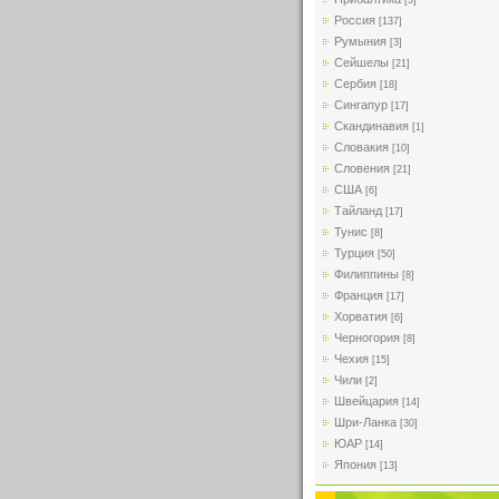
[5]
Россия
[137]
Румыния
[3]
Сейшелы
[21]
Сербия
[18]
Сингапур
[17]
Скандинавия
[1]
Словакия
[10]
Словения
[21]
США
[6]
Тайланд
[17]
Тунис
[8]
Турция
[50]
Филиппины
[8]
Франция
[17]
Хорватия
[6]
Черногория
[8]
Чехия
[15]
Чили
[2]
Швейцария
[14]
Шри-Ланка
[30]
ЮАР
[14]
Япония
[13]