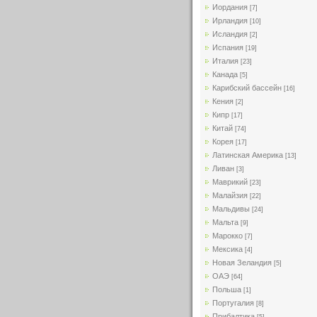
Иордания
[7]
Ирландия
[10]
Исландия
[2]
Испания
[19]
Италия
[23]
Канада
[5]
Карибский бассейн
[16]
Кения
[2]
Кипр
[17]
Китай
[74]
Корея
[17]
Латинская Америка
[13]
Ливан
[3]
Маврикий
[23]
Малайзия
[22]
Мальдивы
[24]
Мальта
[9]
Марокко
[7]
Мексика
[4]
Новая Зеландия
[5]
ОАЭ
[64]
Польша
[1]
Португалия
[8]
Прибалтика