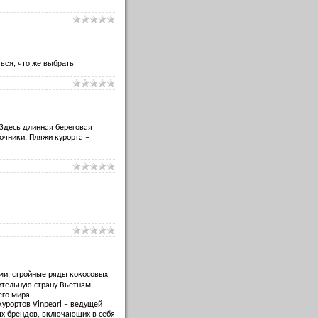
ься, что же выбрать.
 Здесь длинная береговая
очники. Пляжи курорта –
ми, стройные ряды кокосовых
вительную страну Вьетнам,
го мира.
курортов Vinpearl – ведущей
ых брендов, включающих в себя