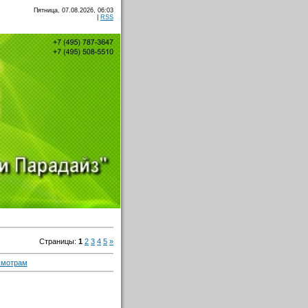
Пятница, 07.08.2026, 06:03
|
RSS
Страницы
:
1
2
3
4
5
»
смотрам