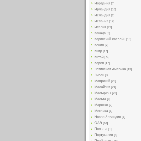
Иордания
[7]
Ирландия
[10]
Исландия
[2]
Испания
[19]
Италия
[23]
Канада
[5]
Карибский бассейн
[16]
Кения
[2]
Кипр
[17]
Китай
[74]
Корея
[17]
Латинская Америка
[13]
Ливан
[3]
Маврикий
[23]
Малайзия
[21]
Мальдивы
[23]
Мальта
[9]
Марокко
[7]
Мексика
[4]
Новая Зеландия
[4]
ОАЭ
[63]
Польша
[1]
Португалия
[8]
Прибалтика