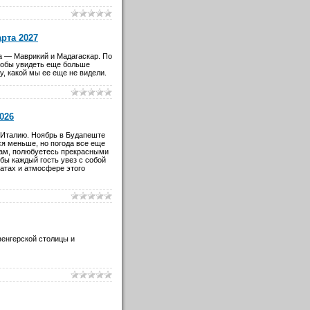
рта 2027
а — Маврикий и Мадагаскар. По
тобы увидеть еще больше
, какой мы ее еще не видели.
026
 Италию. Ноябрь в Будапеште
ся меньше, но погода все еще
цам, полюбуетесь прекрасными
бы каждый гость увез с собой
матах и атмосфере этого
венгерской столицы и