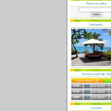
Поиск по сайту
Смотрим!..
Оплата в руб ЦБ +3%
Курсы валют ЦБ
12.0
USD
00.0000
EUR
00.0000
GBP
00.0000
Ссылки