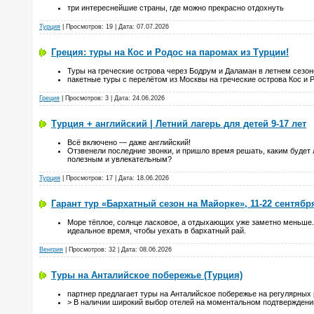
три интереснейшие страны, где можно прекрасно отдохнуть
Турция
| Просмотров: 19 | Дата:
07.07.2026
Греция: туры на Кос и Родос на паромах из Турции!
Туры на греческие острова через Бодрум и Даламан в летнем сезон
пакетные туры с перелётом из Москвы на греческие острова Кос и 
Греция
| Просмотров: 3 | Дата:
24.06.2026
Турция + английский | Летний лагерь для детей 9-17 лет
Всё включено — даже английский!
Отзвенели последние звонки, и пришло время решать, каким будет 
полезным и увлекательным?
Турция
| Просмотров: 17 | Дата:
18.06.2026
Гарант тур «Бархатный сезон на Майорке», 11-22 сентябр
Море тёплое, солнце ласковое, а отдыхающих уже заметно меньше
идеальное время, чтобы уехать в бархатный рай.
Венгрия
| Просмотров: 32 | Дата:
08.06.2026
Туры на Анталийское побережье (Турция)
партнер предлагает туры на Анталийское побережье на регулярных 
> В наличии широкий выбор отелей на моментальном подтверждени