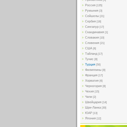
[5]
Россия
[135]
Румыния
[3]
Сейшелы
[21]
Сербия
[18]
Сингапур
[17]
Скандинавия
[1]
Словакия
[10]
Словения
[21]
США
[6]
Тайланд
[17]
Тунис
[8]
Турция
[50]
Филиппины
[8]
Франция
[17]
Хорватия
[6]
Черногория
[8]
Чехия
[15]
Чили
[2]
Швейцария
[14]
Шри-Ланка
[30]
ЮАР
[13]
Япония
[12]