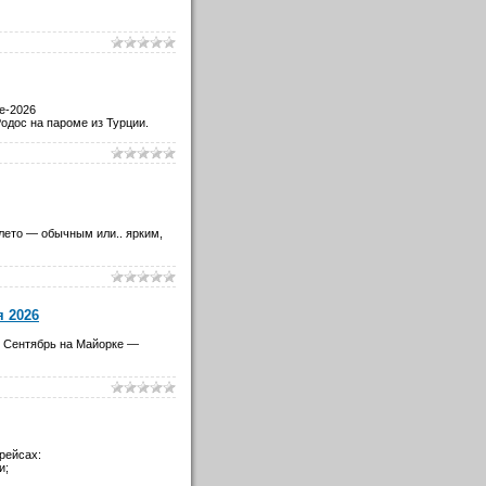
е-2026
Родос на пароме из Турции
.
лето — обычным или.. ярким,
я 2026
. Сентябрь на Майорке —
рейсах:
и;