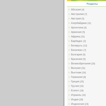
Разделы
Абхазия
[4]
Австралия
[7]
Австрия
[5]
Азербайджан
[11]
Аргентина
[4]
Армения
[5]
Африка
[31]
Барбадос
[2]
Беларусь
[12]
Бенилюкс
[7]
Болгария
[5]
Бразилия
[5]
Великобритания
[20]
Венгрия
[31]
Вьетнам
[24]
Германия
[8]
Греция
[25]
Грузия
[10]
Египет
[16]
Израиль
[10]
Индия
[28]
Индонезия
[23]