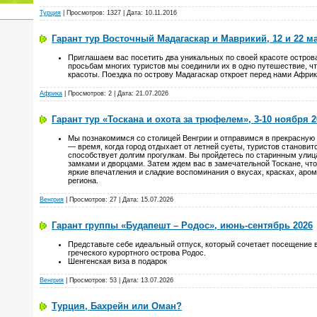
Турция
| Просмотров: 1327 | Дата:
10.11.2016
Гарант тур Восточный Мадагаскар и Маврикий, 12 и 22 ма
Приглашаем вас посетить два уникальных по своей красоте остров
просьбам многих туристов мы соединили их в одно путешествие, ч
красоты. Поездка по острову Мадагаскар откроет перед нами Африку
Африка
| Просмотров: 2 | Дата:
21.07.2026
Гарант тур «Тоскана и охота за трюфелем», 3-10 ноября 2
Мы познакомимся со столицей Венгрии и отправимся в прекрасную
— время, когда город отдыхает от летней суеты, туристов становит
способствует долгим прогулкам. Вы пройдетесь по старинным ули
замками и дворцами. Затем ждем вас в замечательной Тоскане, что
яркие впечатления и сладкие воспоминания о вкусах, красках, аро
региона.
Венгрия
| Просмотров: 27 | Дата:
15.07.2026
Гарант группы «Будапешт – Родос», июнь-сентябрь 2026
Представьте себе идеальный отпуск, который сочетает посещение 
греческого курортного острова Родос.
Шенгенская виза в подарок
Венгрия
| Просмотров: 53 | Дата:
13.07.2026
Турция, Бахрейн или Оман?