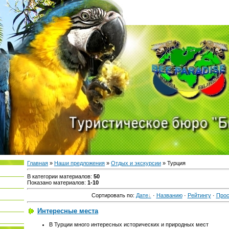
Главная
»
Наши предложения
»
Отдых и экскурсии
» Турция
В категории материалов
:
50
Показано материалов
:
1-10
Сортировать по
:
Дате
·
Названию
·
Рейтингу
·
Про
Интересные места
В Турции много интересных исторических и природных мест