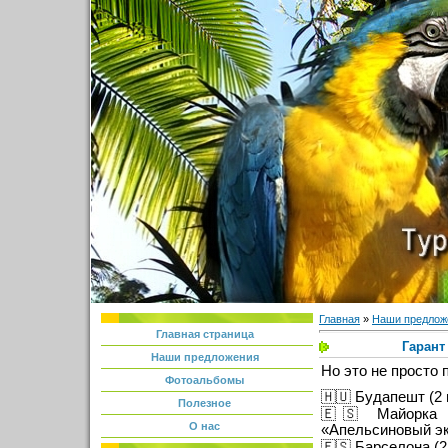
Главная
»
Наши предлож
Главная страница
Гарант
Наши предложения
Но это не просто 
Фотоальбомы
🇭🇺 Будапешт (2 
Полезное
🇪🇸 Майорка (
О нас
«Апельсиновый экс
🇪🇸 Барселона (2