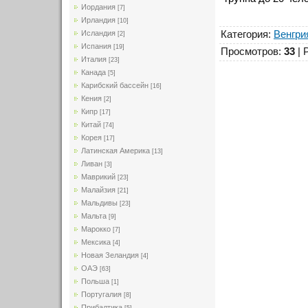
Иордания
[7]
Ирландия
[10]
Категория
:
Венгри
Исландия
[2]
Испания
[19]
Просмотров
:
33
|
Италия
[23]
Канада
[5]
Карибский бассейн
[16]
Кения
[2]
Кипр
[17]
Китай
[74]
Корея
[17]
Латинская Америка
[13]
Ливан
[3]
Маврикий
[23]
Малайзия
[21]
Мальдивы
[23]
Мальта
[9]
Марокко
[7]
Мексика
[4]
Новая Зеландия
[4]
ОАЭ
[63]
Польша
[1]
Португалия
[8]
Прибалтика