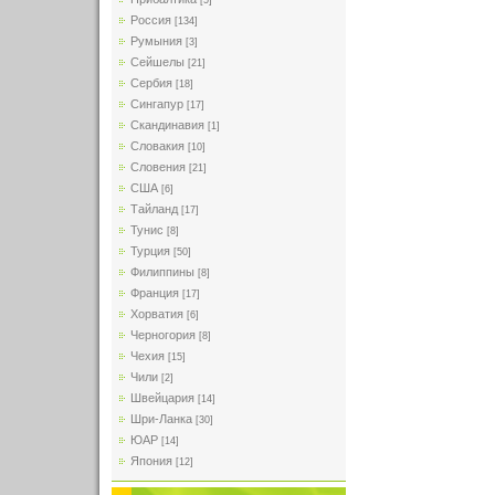
[5]
Россия
[134]
Румыния
[3]
Сейшелы
[21]
Сербия
[18]
Сингапур
[17]
Скандинавия
[1]
Словакия
[10]
Словения
[21]
США
[6]
Тайланд
[17]
Тунис
[8]
Турция
[50]
Филиппины
[8]
Франция
[17]
Хорватия
[6]
Черногория
[8]
Чехия
[15]
Чили
[2]
Швейцария
[14]
Шри-Ланка
[30]
ЮАР
[14]
Япония
[12]