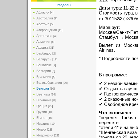
Разделы
Даты тура: 11-22 
Стоимость тура, 
Абхазия
[4]
от 301152₽ (≈3305
Австралия
[7]
Австрия
[5]
Маршрут:
Азербайджан
[11]
Москва/Санкт-Пе
Аргентина
[4]
Стамбул → Москва
Армения
[5]
Вылет из Москвы
Африка
[31]
Airlines.
Барбадос
[2]
* Подробности по
Беларусь
[12]
Бенилюкс
[7]
Болгария
[5]
В программе:
Бразилия
[5]
Великобритания
✔ 2 незабываемые
[20]
✔ Отдых на лучши
Венгрия
[30]
✔ Гастрономическ
Вьетнам
[24]
✔ 2 сказочные но
Германия
[8]
✔ Свободное врем
Греция
[25]
Грузия
Что включено:⁣⁣
[10]
°перелёт Turkish
Египет
[16]
перелеты⁣⁣
Израиль
[10]
°отели 4* и на вы
Индия
[28]
°Шенгенская виза
Индонезия
[23]
°группа до 20 челов