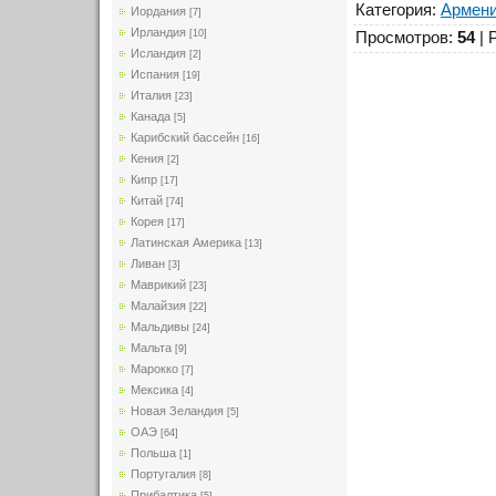
Категория
:
Армен
Иордания
[7]
Ирландия
[10]
Просмотров
:
54
|
Исландия
[2]
Испания
[19]
Италия
[23]
Канада
[5]
Карибский бассейн
[16]
Кения
[2]
Кипр
[17]
Китай
[74]
Корея
[17]
Латинская Америка
[13]
Ливан
[3]
Маврикий
[23]
Малайзия
[22]
Мальдивы
[24]
Мальта
[9]
Марокко
[7]
Мексика
[4]
Новая Зеландия
[5]
ОАЭ
[64]
Польша
[1]
Португалия
[8]
Прибалтика