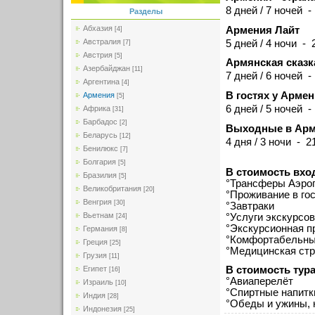
8 дней / 7 ночей -
Разделы
Абхазия
Армения Лайт
[4]
Австралия
5 дней / 4 ночи - 2
[7]
Австрия
[5]
Армянская сказк
Азербайджан
[11]
7 дней / 6 ночей -
Аргентина
[4]
В гостях у Арме
Армения
[5]
6 дней / 5 ночей -
Африка
[31]
Барбадос
[2]
Выходные в Арм
Беларусь
[12]
4 дня / 3 ночи - 21
Бенилюкс
[7]
Болгария
[5]
В стоимость вхо
Бразилия
[5]
°Трансферы Аэроп
Великобритания
[20]
°Проживание в го
Венгрия
[30]
°Завтраки
Вьетнам
°Услуги экскурсо
[24]
°Экскурсионная п
Германия
[8]
°Комфортабельный
Греция
[25]
°Медицинская стр
Грузия
[11]
В стоимость тура
Египет
[16]
°Авиаперелёт
Израиль
[10]
°Спиртные напитк
Индия
[28]
°Обеды и ужины, 
Индонезия
[25]