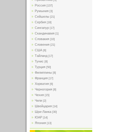
[5]
Россия
[137]
Румыния
[3]
Сейшелы
[21]
Сербия
[18]
Сингапур
[17]
Скандинавия
[1]
Словакия
[10]
Словения
[21]
США
[6]
Тайланд
[17]
Тунис
[8]
Турция
[50]
Филиппины
[8]
Франция
[17]
Хорватия
[6]
Черногория
[8]
Чехия
[15]
Чили
[2]
Швейцария
[14]
Шри-Ланка
[30]
ЮАР
[14]
Япония
[13]