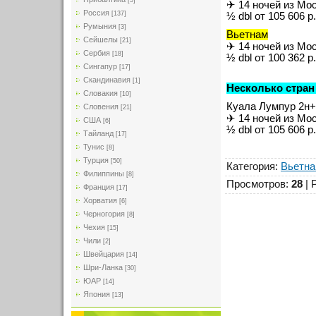
[5]
✈ 14 ночей из Мо
Россия
[137]
½ dbl от 105 606 р.
Румыния
[3]
Вьетнам
Сейшелы
[21]
✈ 14 ночей из Мо
Сербия
[18]
½ dbl от 100 362 р.
Сингапур
[17]
Скандинавия
[1]
Несколько стран
Словакия
[10]
Куала Лумпур 2н+
Словения
[21]
✈ 14 ночей из Мо
США
[6]
½ dbl от 105 606 р.
Тайланд
[17]
Тунис
[8]
Турция
[50]
Категория
:
Вьетн
Филиппины
[8]
Просмотров
:
28
|
Франция
[17]
Хорватия
[6]
Черногория
[8]
Чехия
[15]
Чили
[2]
Швейцария
[14]
Шри-Ланка
[30]
ЮАР
[14]
Япония
[13]