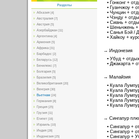
• Гонконг + отд
Разделы
• Гуанчжоу + от
• Чунцин + отды
Абхазия
[4]
• Чэнду + отдых
Австралия
[7]
• Сиань + отдых
Австрия
[5]
• Шеньчжень + о
Азербайджан
[11]
• Санья Бэй / Да
Аргентина
• Хайкоу + куро
[4]
Армения
[5]
Африка
[31]
→ Индонезия
Барбадос
[2]
• Убуд + отдых 
Беларусь
[12]
• Джакарта + от
Бенилюкс
[7]
Болгария
[5]
→ Малайзия
Бразилия
[5]
Великобритания
[20]
• Куала Лумпур 
Венгрия
• Куала Лумпур 
[30]
• Куала Лумпур +
Вьетнам
[24]
• Куала Лумпур 
Германия
[8]
• Куала Лумпур +
Греция
[25]
Грузия
[11]
→ Сингапур плю
Египет
[16]
Израиль
[10]
• Сингапур + от
Индия
• Сингапур + от
[28]
• Сингапур + Убу
Индонезия
[25]