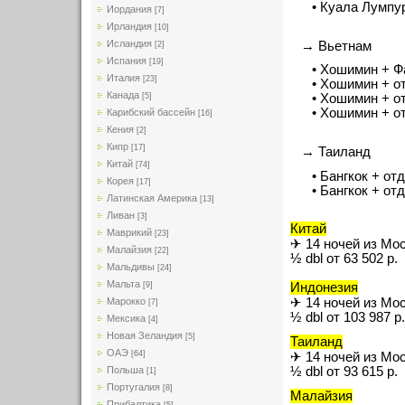
• Куала Лумпур 
Иордания
[7]
Ирландия
[10]
Исландия
→ Вьетнам
[2]
Испания
[19]
• Хошимин + Фа
Италия
[23]
• Хошимин + от
Канада
[5]
• Хошимин + отд
• Хошимин + от
Карибский бассейн
[16]
Кения
[2]
Кипр
[17]
→ Таиланд
Китай
[74]
• Бангкок + отд
Корея
[17]
• Бангкок + отд
Латинская Америка
[13]
Ливан
[3]
Китай
Маврикий
[23]
✈ 14 ночей из Мо
Малайзия
[22]
½ dbl от 63 502 р.
Мальдивы
[24]
Мальта
[9]
Индонезия
Марокко
✈ 14 ночей из Мо
[7]
½ dbl от 103 987 р.
Мексика
[4]
Новая Зеландия
[5]
Таиланд
ОАЭ
[64]
✈ 14 ночей из Мо
½ dbl от 93 615 р.
Польша
[1]
Португалия
[8]
Малайзия
Прибалтика