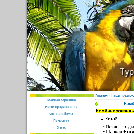
Главная
»
Наши предлож
Главная страница
Комб
Наши предложения
Комбинированны
Фотоальбомы
→ Китай
Полезное
• Пекин + отдых
О нас
• Шанхай + отд