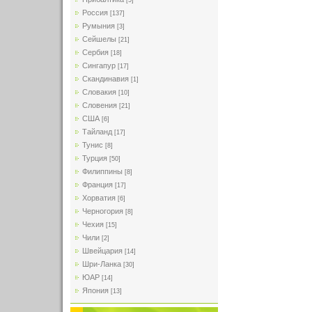
[5]
Россия
[137]
Румыния
[3]
Сейшелы
[21]
Сербия
[18]
Сингапур
[17]
Скандинавия
[1]
Словакия
[10]
Словения
[21]
США
[6]
Тайланд
[17]
Тунис
[8]
Турция
[50]
Филиппины
[8]
Франция
[17]
Хорватия
[6]
Черногория
[8]
Чехия
[15]
Чили
[2]
Швейцария
[14]
Шри-Ланка
[30]
ЮАР
[14]
Япония
[13]