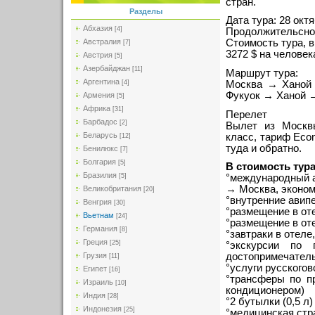
стран.
Разделы
Дата тура: 28 окт
Абхазия
[4]
Продолжительсност
Австралия
Стоимость тура, 
[7]
3272 $ на челове
Австрия
[5]
Азербайджан
[11]
Маршрут тура:
Аргентина
Москва → Ханой
[4]
Фукуок → Ханой 
Армения
[5]
Африка
[31]
Перелет
Барбадос
[2]
Вылет из Москвы
Беларусь
класс, тариф Econ
[12]
туда и обратно.
Бенилюкс
[7]
Болгария
[5]
В стоимость тур
Бразилия
[5]
°международный а
→ Москва, эконом
Великобритания
[20]
°внутренние авип
Венгрия
[30]
°размещение в оте
Вьетнам
[24]
°размещение в оте
Германия
[8]
°завтраки в отеле
Греция
[25]
°экскурсии по
Грузия
достопримечател
[11]
°услуги русскогов
Египет
[16]
°трансферы по п
Израиль
[10]
кондиционером)
Индия
[28]
°2 бутылки (0,5 л
Индонезия
[25]
°медицинская стр