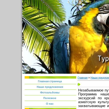
Главная
»
Наши предлож
Главная страница
Наши предложения
Незабываемое пут
Фотоальбомы
Программа наше
экскурсий по к
Полезное
азиатскую культ
О нас
захватывающие и