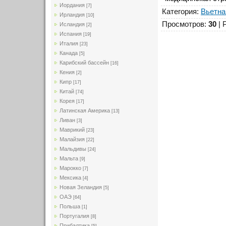
Иордания
[7]
Категория
:
Вьетн
Ирландия
[10]
Просмотров
:
30
|
Исландия
[2]
Испания
[19]
Италия
[23]
Канада
[5]
Карибский бассейн
[16]
Кения
[2]
Кипр
[17]
Китай
[74]
Корея
[17]
Латинская Америка
[13]
Ливан
[3]
Маврикий
[23]
Малайзия
[22]
Мальдивы
[24]
Мальта
[9]
Марокко
[7]
Мексика
[4]
Новая Зеландия
[5]
ОАЭ
[64]
Польша
[1]
Португалия
[8]
Прибалтика