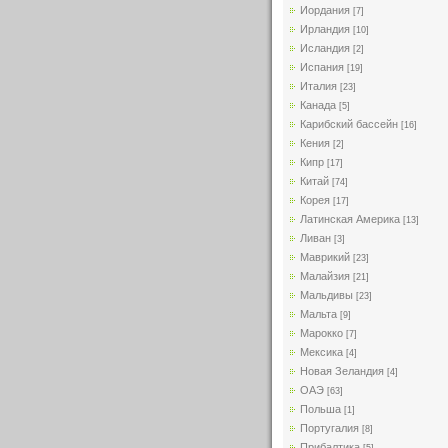
Иордания
[7]
Ирландия
[10]
Исландия
[2]
Испания
[19]
Италия
[23]
Канада
[5]
Карибский бассейн
[16]
Кения
[2]
Кипр
[17]
Китай
[74]
Корея
[17]
Латинская Америка
[13]
Ливан
[3]
Маврикий
[23]
Малайзия
[21]
Мальдивы
[23]
Мальта
[9]
Марокко
[7]
Мексика
[4]
Новая Зеландия
[4]
ОАЭ
[63]
Польша
[1]
Португалия
[8]
Прибалтика