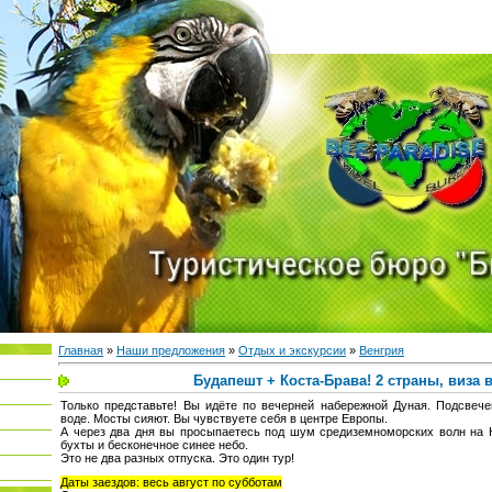
Главная
»
Наши предложения
»
Отдых и экскурсии
»
Венгрия
Будапешт + Коста-Брава! 2 страны, виза 
Только представьте! Вы идёте по вечерней набережной Дуная. Подсвеч
воде. Мосты сияют. Вы чувствуете себя в центре Европы.
А через два дня вы просыпаетесь под шум средиземноморских волн на К
бухты и бесконечное синее небо.
Это не два разных отпуска. Это один тур!
Даты заездов: весь август по субботам