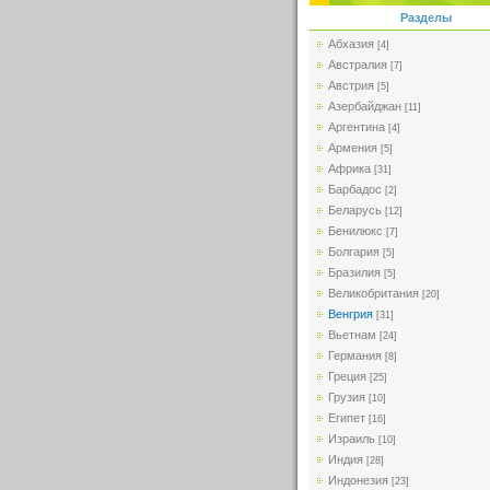
Разделы
Абхазия
[4]
Австралия
[7]
Австрия
[5]
Азербайджан
[11]
Аргентина
[4]
Армения
[5]
Африка
[31]
Барбадос
[2]
Беларусь
[12]
Бенилюкс
[7]
Болгария
[5]
Бразилия
[5]
Великобритания
[20]
Венгрия
[31]
Вьетнам
[24]
Германия
[8]
Греция
[25]
Грузия
[10]
Египет
[16]
Израиль
[10]
Индия
[28]
Индонезия
[23]