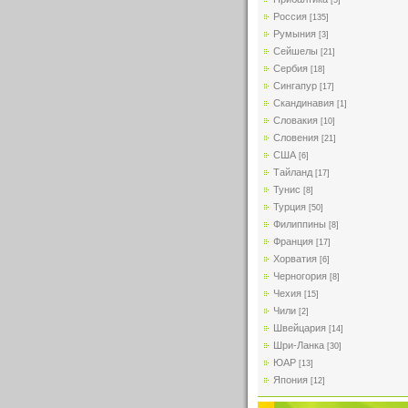
[5]
Россия
[135]
Румыния
[3]
Сейшелы
[21]
Сербия
[18]
Сингапур
[17]
Скандинавия
[1]
Словакия
[10]
Словения
[21]
США
[6]
Тайланд
[17]
Тунис
[8]
Турция
[50]
Филиппины
[8]
Франция
[17]
Хорватия
[6]
Черногория
[8]
Чехия
[15]
Чили
[2]
Швейцария
[14]
Шри-Ланка
[30]
ЮАР
[13]
Япония
[12]