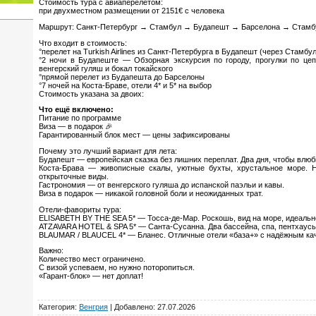
Стоимость тура с авиаперелетом:
при двухместном размещении от 2151€ с человека
Маршрут: Санкт-Петербург → Стамбул → Будапешт → Барселона → Стамб
Что входит в стоимость:
°перелет на Turkish Airlines из Санкт-Петербурга в Будапешт (через Стамбу
°2 ночи в Будапеште — Обзорная экскурсия по городу, прогулки по цеп
венгерский гуляш и бокал токайского
°прямой перелет из Будапешта до Барселоны
°7 ночей на Коста-Браве, отели 4* и 5* на выбор
Стоимость указана за двоих:
Что ещё включено:
Питание по программе
Виза — в подарок 🎉
Гарантированный блок мест — цены зафиксированы
Почему это лучший вариант для лета:
Будапешт — европейская сказка без лишних переплат. Два дня, чтобы влюби
Коста-Брава — живописные скалы, уютные бухты, хрустальное море. Н
открыточные виды.
Гастрономия — от венгерского гуляша до испанской паэльи и кавы.
Виза в подарок — никакой головной боли и неожиданных трат.
Отели-фавориты тура:
ELISABETH BY THE SEA 5* — Тосса-де-Мар. Роскошь, вид на море, идеально
ATZAVARA HOTEL & SPA 5* — Санта-Сусанна. Два бассейна, спа, пентхаусы
BLAUMAR / BLAUCEL 4* — Бланес. Отличные отели «база+» с надёжным ка
Важно:
Количество мест ограничено.
С визой успеваем, но нужно поторопиться.
«Гарант-блок» — нет доплат!
Категория
:
Венгрия
|
Добавлено
: 27.07.2026