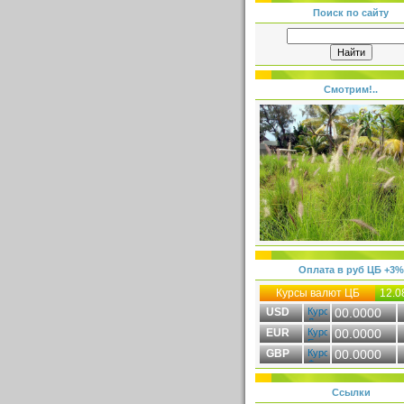
Поиск по сайту
Смотрим!..
Оплата в руб ЦБ +3%
Курсы валют ЦБ
12.0
USD
00.0000
EUR
00.0000
GBP
00.0000
Ссылки