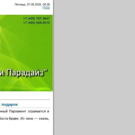
Пятница, 07.08.2026, 04:39
|
RSS
в подарок
енный Парламент отражается в
оста-Браве. Из окна — скалы,