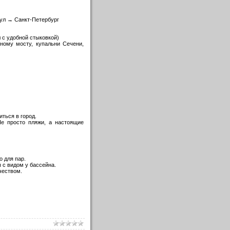
ул → Санкт-Петербург
л с удобной стыковкой)
ному мосту, купальни Сечени,
ться в город.
е просто пляжи, а настоящие
 для пар.
 с видом у бассейна.
чеством.