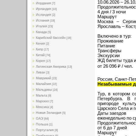
10.06.2026 – 26.10
Иордания
[7]
Продолжительнос
Ирландия
[10]
4 дня / 3 ночи
Исландия
[2]
Маршрут
Испания
Москва – Серги
[19]
Ярославль – Кост
Италия
[23]
Канада
[5]
Включено в тур:
Карибский бассейн
[16]
Проживание
Кения
[2]
Питание
Кипр
[17]
Трансферы
Экскурсии
Китай
[74]
ЖД билеты туда и
Корея
[17]
от 26 096 ₽ / чел.
Латинская Америка
[13]
Ливан
[3]
Маврикий
[23]
Россия, Санкт-Пе
Незабываемые д
Малайзия
[22]
Мальдивы
[24]
Тур, в котором 
Мальта
[9]
Петербурга. В 
Марокко
[7]
пригороде культ
Мексика
[4]
Царского Села и 
Новая Зеландия
Даты заездов
[5]
еженедельно по 
ОАЭ
[64]
Продолжительнос
Польша
[1]
от 6 до 7 дней
Португалия
[8]
Маршрут
Прибалтика