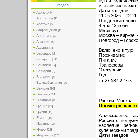
путей. Купечески
Разделы
и знаковые памятн
Даты заездов
Абхазия
[4]
11.06.2026 – 12.11
Австралия
[7]
Продолжительнос
Австрия
[5]
4 дня / 3 ночи
Маршрут
Азербайджан
[11]
Москва – Киржач 
Аргентина
[4]
Новгород – Горох
Армения
[5]
Африка
[31]
Включено в тур:
Барбадос
[2]
Проживание
Беларусь
Питание
[12]
Трансферы
Бенилюкс
[7]
Экскурсии
Болгария
[5]
Гид
Бразилия
[5]
от 27 987 ₽ / чел.
Великобритания
[20]
Венгрия
[30]
Вьетнам
[24]
Россия, Москва
Германия
[8]
Посмотри, как вк
Греция
[25]
Грузия
[11]
Атмосферное гас
Египет
[16]
России с погруже
Израиль
[10]
наследие регион
Индия
купеческими трад
[28]
Даты заездов
Индонезия
[25]