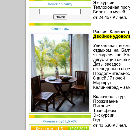
Экскурсии
Поиск по сайту
Теплоходная прог
Билеты в музей
от 24 457 ₽ / чел.
Смотрим!..
Россия, Калининг
Двойное удоволь
Уникальная возм
отдыхом на Балт
экскурсия по Ка
дегустация сыра 
Даты заездов
еженедельно по 
Продолжительнос
8 дней / 7 ночей
Маршрут
Калининград – за
Включено в тур:
Проживание
Питание
Трансферы
Экскурсии
Гид
Оплата в руб ЦБ +3%
от 41 536 ₽ / чел.
Курсы валют ЦБ
12.08.2017