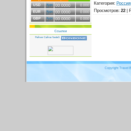
Категория
:
Россия
USD
00.0000
0.000
Просмотров
:
22
|
EUR
00.0000
0.000
GBP
00.0000
0.000
Ссылки
Copyright Travel