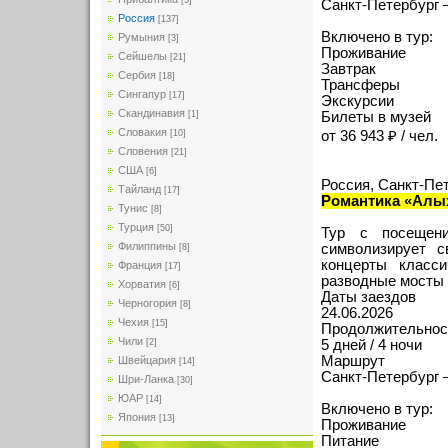
[5]
Санкт-Петербург 
Россия
[137]
Включено в тур:
Румыния
[3]
Проживание
Сейшелы
[21]
Завтрак
Сербия
[18]
Трансферы
Сингапур
[17]
Экскурсии
Скандинавия
[1]
Билеты в музей
Словакия
[10]
от 36 943 ₽ / чел.
Словения
[21]
США
[6]
Россия, Санкт-Пе
Тайланд
[17]
Романтика «Алы
Тунис
[8]
Турция
[50]
Тур с посещени
Филиппины
символизирует с
[8]
концерты класси
Франция
[17]
разводные мосты 
Хорватия
[6]
Даты заездов
Черногория
[8]
24.06.2026
Чехия
[15]
Продолжительнос
Чили
[2]
5 дней / 4 ночи
Маршрут
Швейцария
[14]
Санкт-Петербург 
Шри-Ланка
[30]
ЮАР
[14]
Включено в тур:
Япония
[13]
Проживание
Питание