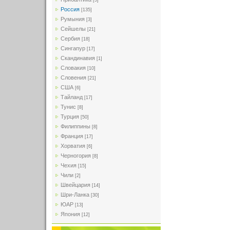
[5]
Россия
[135]
Румыния
[3]
Сейшелы
[21]
Сербия
[18]
Сингапур
[17]
Скандинавия
[1]
Словакия
[10]
Словения
[21]
США
[6]
Тайланд
[17]
Тунис
[8]
Турция
[50]
Филиппины
[8]
Франция
[17]
Хорватия
[6]
Черногория
[8]
Чехия
[15]
Чили
[2]
Швейцария
[14]
Шри-Ланка
[30]
ЮАР
[13]
Япония
[12]