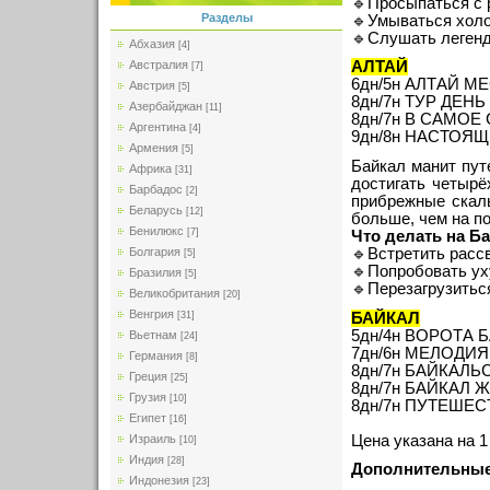
🔹Просыпаться с 
Разделы
🔹Умываться холо
🔹Слушать легенд
Абхазия
[4]
Австралия
АЛТАЙ
[7]
6дн/5н АЛТАЙ МЕС
Австрия
[5]
8дн/7н ТУР ДЕНЬ 
Азербайджан
[11]
8дн/7н В САМОЕ С
Аргентина
[4]
9дн/8н НАСТОЯЩИЙ
Армения
[5]
Байкал манит пу
Африка
[31]
достигать четырё
Барбадос
[2]
прибрежные скал
Беларусь
[12]
больше, чем на п
Бенилюкс
[7]
Что делать на Б
🔹Встретить расс
Болгария
[5]
🔹Попробовать ух
Бразилия
[5]
🔹Перезагрузитьс
Великобритания
[20]
Венгрия
БАЙКАЛ
[31]
5дн/4н ВОРОТА БА
Вьетнам
[24]
7дн/6н МЕЛОДИЯ Б
Германия
[8]
8дн/7н БАЙКАЛЬС
Греция
[25]
8дн/7н БАЙКАЛ Ж
Грузия
[10]
8дн/7н ПУТЕШЕСТВ
Египет
[16]
Цена указана на 1
Израиль
[10]
Индия
[28]
Дополнительные
Индонезия
[23]