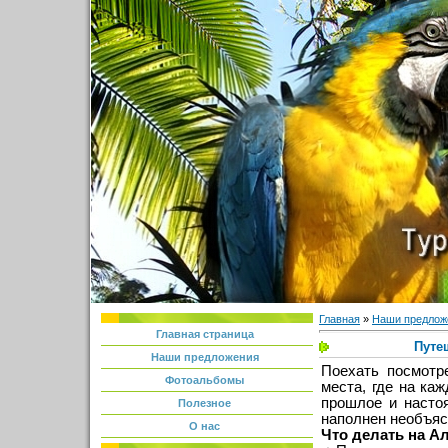
Главная
»
Наши предлож
Главная страница
Путе
Наши предложения
Поехать посмотр
Фотоальбомы
места, где на ка
прошлое и насто
Полезное
наполнен необъяс
О нас
Что делать на А