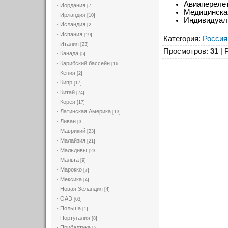
Авиапереле
Иордания
[7]
Медицинска
Ирландия
[10]
Индивидуал
Исландия
[2]
Испания
[19]
Категория
:
Россия
Италия
[23]
Просмотров
:
31
|
Канада
[5]
Карибский бассейн
[16]
Кения
[2]
Кипр
[17]
Китай
[74]
Корея
[17]
Латинская Америка
[13]
Ливан
[3]
Маврикий
[23]
Малайзия
[21]
Мальдивы
[23]
Мальта
[9]
Марокко
[7]
Мексика
[4]
Новая Зеландия
[4]
ОАЭ
[63]
Польша
[1]
Португалия
[8]
Прибалтика