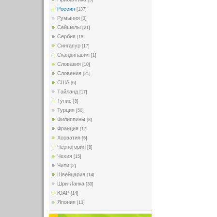
[5]
Россия
[137]
Румыния
[3]
Сейшелы
[21]
Сербия
[18]
Сингапур
[17]
Скандинавия
[1]
Словакия
[10]
Словения
[21]
США
[6]
Тайланд
[17]
Тунис
[8]
Турция
[50]
Филиппины
[8]
Франция
[17]
Хорватия
[6]
Черногория
[8]
Чехия
[15]
Чили
[2]
Швейцария
[14]
Шри-Ланка
[30]
ЮАР
[14]
Япония
[13]