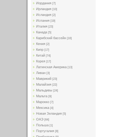
Иордания
[7]
Ирландия
[10]
Исландия
[2]
Испания
[19]
Италия
[23]
Канада
[5]
Карибский бассейн
[16]
Кения
[2]
Кипр
[17]
Китай
[74]
Корея
[17]
Латинская Америка
[13]
Ливан
[3]
Маврикий
[23]
Малайзия
[22]
Мальдивы
[24]
Мальта
[9]
Марокко
[7]
Мексика
[4]
Новая Зеландия
[5]
ОАЭ
[64]
Польша
[1]
Португалия
[8]
Прибалтика