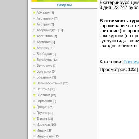
Екатеринбург. Де
Разделы
3 дня 23 747 руб
Абхазия
[4]
Австралия
[7]
В стоимость тура
Австрия
[5]
°проживание в от
°питание (по прог
Азербайджан
[11]
°экскурсии (по пр
Аргентина
[4]
°услуги гида, экс
Армения
[5]
°входные билеты 
Африка
[31]
Барбадос
[2]
Беларусь
[12]
Категория
:
Россия
Бенилюкс
[7]
Просмотров
:
123
Болгария
[5]
Бразилия
[5]
Великобритания
[20]
Венгрия
[30]
Вьетнам
[24]
Германия
[8]
Греция
[25]
Грузия
[11]
Египет
[16]
Израиль
[10]
Индия
[28]
Индонезия
[25]