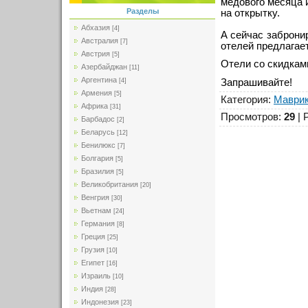
медового месяца и
Разделы
на открытку.
Абхазия
[4]
А сейчас заброни
Австралия
[7]
отелей предлагае
Австрия
[5]
Отели со скидкам
Азербайджан
[11]
Аргентина
Запрашивайте!
[4]
Армения
[5]
Категория
:
Маври
Африка
[31]
Просмотров
:
29
|
Барбадос
[2]
Беларусь
[12]
Бенилюкс
[7]
Болгария
[5]
Бразилия
[5]
Великобритания
[20]
Венгрия
[30]
Вьетнам
[24]
Германия
[8]
Греция
[25]
Грузия
[10]
Египет
[16]
Израиль
[10]
Индия
[28]
Индонезия
[23]