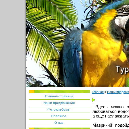
Главная
»
Наши предлож
Главная страница
Наши предложения
Здесь можно от
Фотоальбомы
любоваться водоп
а еще наслаждать
Полезное
О нас
Маврикий подойд