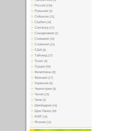
[5]
Россия
[134]
Румыния
[3]
Сейшелы
[21]
Сербия
[18]
Сингапур
[17]
Скандинавия
[1]
Словакия
[10]
Словения
[21]
США
[6]
Тайланд
[17]
Тунис
[8]
Турция
[50]
Филиппины
[8]
Франция
[17]
Хорватия
[6]
Черногория
[8]
Чехия
[15]
Чили
[2]
Швейцария
[14]
Шри-Ланка
[30]
ЮАР
[14]
Япония
[12]