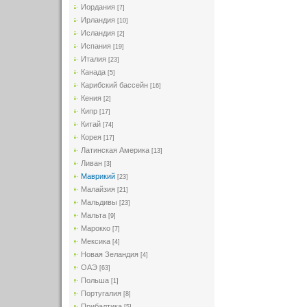
Иордания
[7]
Ирландия
[10]
Исландия
[2]
Испания
[19]
Италия
[23]
Канада
[5]
Карибский бассейн
[16]
Кения
[2]
Кипр
[17]
Китай
[74]
Корея
[17]
Латинская Америка
[13]
Ливан
[3]
Маврикий
[23]
Малайзия
[21]
Мальдивы
[23]
Мальта
[9]
Марокко
[7]
Мексика
[4]
Новая Зеландия
[4]
ОАЭ
[63]
Польша
[1]
Португалия
[8]
Прибалтика