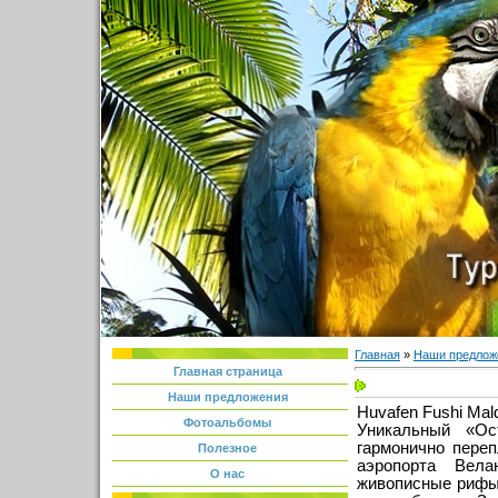
Главная
»
Наши предлож
Главная страница
Наши предложения
Huvafen Fushi Mal
Фотоальбомы
Уникальный «О
гармонично переп
Полезное
аэропорта Вела
О нас
живописные рифы 