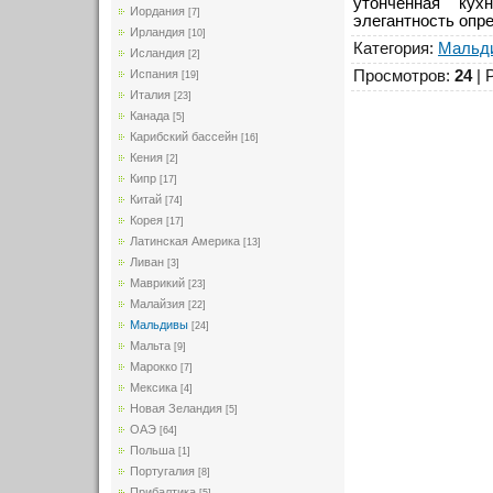
утонченная кух
Иордания
[7]
элегантность опр
Ирландия
[10]
Категория
:
Мальд
Исландия
[2]
Просмотров
:
24
|
Испания
[19]
Италия
[23]
Канада
[5]
Карибский бассейн
[16]
Кения
[2]
Кипр
[17]
Китай
[74]
Корея
[17]
Латинская Америка
[13]
Ливан
[3]
Маврикий
[23]
Малайзия
[22]
Мальдивы
[24]
Мальта
[9]
Марокко
[7]
Мексика
[4]
Новая Зеландия
[5]
ОАЭ
[64]
Польша
[1]
Португалия
[8]
Прибалтика