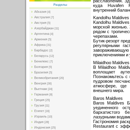
расслабления. З
Разделы
куда Huvafen F
внутренний балан
Абхазия
[4]
Австралия
Kandolhu Maldives
[7]
Kandolhu Maldive
Австрия
[5]
морской жизнью. 
Азербайджан
[11]
рядом с тропиче
Аргентина
[4]
черепахами.
Армения
[5]
Бутик-резорт пре
Африка
регулярными гас
[31]
завораживающую
Барбадос
[2]
приключениями и 
Беларусь
[12]
Бенилюкс
[7]
Milaidhoo Maldives
В Milaidhoo Mald
Болгария
[5]
воплощает ауте
Бразилия
[5]
Познакомьтесь с 
Великобритания
[20]
пудровом песчан
Венгрия
[30]
атмосфере, где
Вьетнам
[24]
внешнего мира.
Германия
[8]
Baros Maldives
Греция
[25]
Baros Maldives 
Грузия
[11]
уединенного ос
Египет
[16]
бархатистого б
лазурными водам
Израиль
[10]
Гастрономия раск
Индия
[28]
Restaurant с эф
Индонезия
[25]