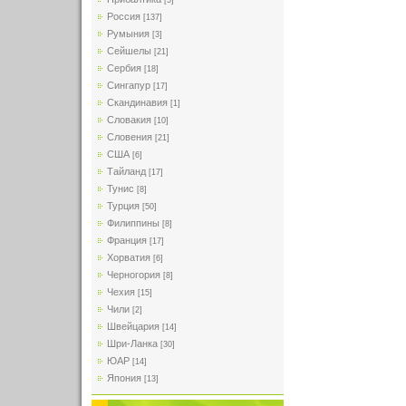
[5]
Россия
[137]
Румыния
[3]
Сейшелы
[21]
Сербия
[18]
Сингапур
[17]
Скандинавия
[1]
Словакия
[10]
Словения
[21]
США
[6]
Тайланд
[17]
Тунис
[8]
Турция
[50]
Филиппины
[8]
Франция
[17]
Хорватия
[6]
Черногория
[8]
Чехия
[15]
Чили
[2]
Швейцария
[14]
Шри-Ланка
[30]
ЮАР
[14]
Япония
[13]