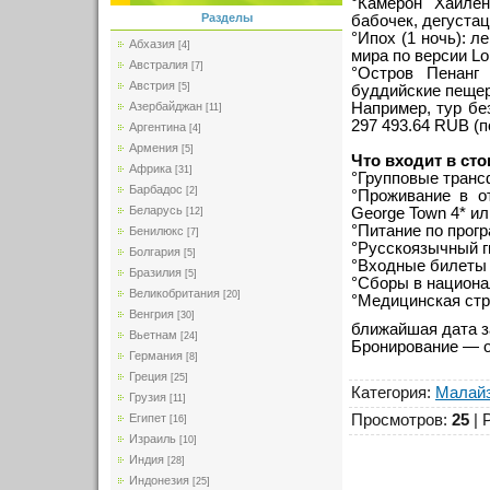
°Камерон Хайлен
Разделы
бабочек, дегустац
°Ипох (1 ночь): 
Абхазия
[4]
мира по версии Lo
Австралия
[7]
°Остров Пенанг 
Австрия
[5]
буддийские пещер
Например, тур без
Азербайджан
[11]
297 493.64 RUB (п
Аргентина
[4]
Армения
[5]
Что входит в сто
Африка
[31]
°Групповые транс
Барбадос
[2]
°Проживание в от
Беларусь
George Town 4* ил
[12]
°Питание по прог
Бенилюкс
[7]
°Русскоязычный г
Болгария
[5]
°Входные билеты 
Бразилия
[5]
°Сборы в национа
Великобритания
[20]
°Медицинская стр
Венгрия
[30]
ближайшая дата з
Вьетнам
[24]
Бронирование — от
Германия
[8]
Греция
[25]
Категория
:
Малай
Грузия
[11]
Просмотров
:
25
|
Египет
[16]
Израиль
[10]
Индия
[28]
Индонезия
[25]