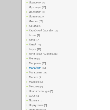
Иордания
[7]
Ирландия
[10]
Исландия
[2]
Испания
[19]
Италия
[23]
Канада
[5]
Карибский бассейн
[16]
Кения
[2]
Кипр
[17]
Китай
[74]
Корея
[17]
Латинская Америка
[13]
Ливан
[3]
Маврикий
[23]
Малайзия
[22]
Мальдивы
[24]
Мальта
[9]
Марокко
[7]
Мексика
[4]
Новая Зеландия
[5]
ОАЭ
[64]
Польша
[1]
Португалия
[8]
Прибалтика