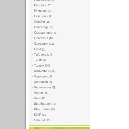
[5]
Россия
[137]
Румыния
[3]
Сейшелы
[21]
Сербия
[18]
Сингапур
[17]
Скандинавия
[1]
Словакия
[10]
Словения
[21]
США
[6]
Тайланд
[17]
Тунис
[8]
Турция
[50]
Филиппины
[8]
Франция
[17]
Хорватия
[6]
Черногория
[8]
Чехия
[15]
Чили
[2]
Швейцария
[14]
Шри-Ланка
[30]
ЮАР
[14]
Япония
[13]