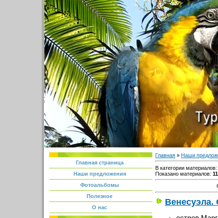
Главная
»
Наши предлож
Главная страница
В категории материалов
Показано материалов
:
11
Наши предложения
Фотоальбомы
Полезное
Венесуэла.
О нас
остров Марг