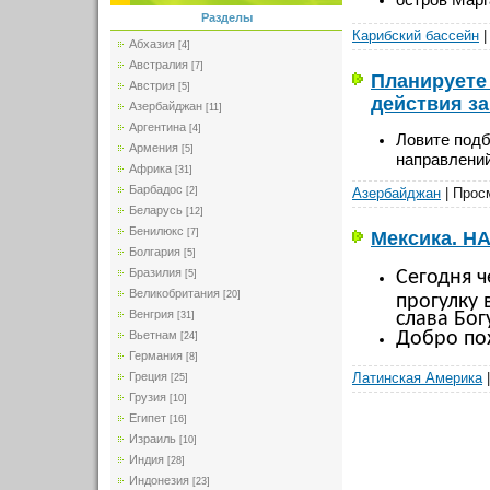
Разделы
Карибский бассейн
|
Абхазия
[4]
Австралия
[7]
Планируете 
Австрия
[5]
действия з
Азербайджан
[11]
Аргентина
[4]
Ловите подб
Армения
[5]
направлений
Африка
[31]
Барбадос
[2]
Азербайджан
| Прос
Беларусь
[12]
Бенилюкс
[7]
Мексика. 
Болгария
[5]
Бразилия
Сегодня ч
[5]
Великобритания
[20]
прогулку 
Венгрия
слава Бог
[31]
Добро по
Вьетнам
[24]
Германия
[8]
Греция
Латинская Америка
|
[25]
Грузия
[10]
Египет
[16]
Израиль
[10]
Индия
[28]
Индонезия
[23]