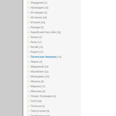
Иордания
[7]
Ирландия
[10]
Исландия
[2]
Испания
[19]
Италия
[23]
Канада
[5]
Карибский бассейн
[16]
Кения
[2]
Кипр
[17]
Китай
[74]
Корея
[17]
Латинская Америка
[13]
Ливан
[3]
Маврикий
[23]
Малайзия
[21]
Мальдивы
[23]
Мальта
[9]
Марокко
[7]
Мексика
[4]
Новая Зеландия
[4]
ОАЭ
[63]
Польша
[1]
Португалия
[8]
Прибалтика