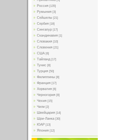
[5]
Россия
[135]
Румыния
[3]
Сейшелы
[21]
Сербия
[18]
Сингапур
[17]
Скандинавия
[1]
Словакия
[10]
Словения
[21]
США
[6]
Тайланд
[17]
Тунис
[8]
Турция
[50]
Филиппины
[8]
Франция
[17]
Хорватия
[6]
Черногория
[8]
Чехия
[15]
Чили
[2]
Швейцария
[14]
Шри-Ланка
[30]
ЮАР
[13]
Япония
[12]