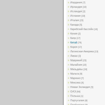
Иордания
[7]
Ирландия
[10]
Исландия
[2]
Испания
[19]
Италия
[23]
Канада
[5]
Карибский бассейн
[16]
Кения
[2]
Кипр
[17]
Китай
[74]
Корея
[17]
Латинская Америка
[13]
Ливан
[3]
Маврикий
[23]
Малайзия
[22]
Мальдивы
[24]
Мальта
[9]
Марокко
[7]
Мексика
[4]
Новая Зеландия
[5]
ОАЭ
[64]
Польша
[1]
Португалия
[8]
Прибалтика