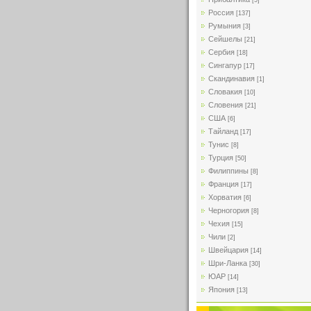
[5]
Россия
[137]
Румыния
[3]
Сейшелы
[21]
Сербия
[18]
Сингапур
[17]
Скандинавия
[1]
Словакия
[10]
Словения
[21]
США
[6]
Тайланд
[17]
Тунис
[8]
Турция
[50]
Филиппины
[8]
Франция
[17]
Хорватия
[6]
Черногория
[8]
Чехия
[15]
Чили
[2]
Швейцария
[14]
Шри-Ланка
[30]
ЮАР
[14]
Япония
[13]