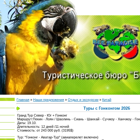
Главная
»
Наши предложения
»
Отдых и экскурсии
»
Китай
Туры с Гонконгом 2026
Гранд Тур Север - Юг + Гонконг
Маршрут:Пекин - Лоян / Шаолинь - Сиань - Шанхай - Сучжоу - Ханчжоу - Гон
Даты: 19.10.
Длительность: 12 дней /11 ночей
Стоимость: от 243 000 руб. (3195$)
Тур: "Гонконг - Аватар-Тур" (авиаперелет включен)