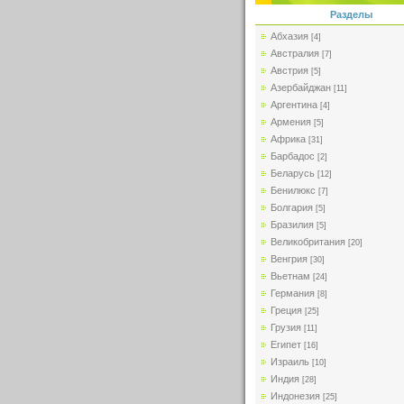
Разделы
Абхазия
[4]
Австралия
[7]
Австрия
[5]
Азербайджан
[11]
Аргентина
[4]
Армения
[5]
Африка
[31]
Барбадос
[2]
Беларусь
[12]
Бенилюкс
[7]
Болгария
[5]
Бразилия
[5]
Великобритания
[20]
Венгрия
[30]
Вьетнам
[24]
Германия
[8]
Греция
[25]
Грузия
[11]
Египет
[16]
Израиль
[10]
Индия
[28]
Индонезия
[25]