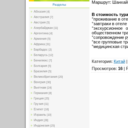
Маршрут: Шанхай
Разделы
Абхазия
[4]
В стоимость тур
Австралия
[7]
°проживание в оте
Австрия
[5]
°завтраки в отеле
°экскурсионное 
Азербайджан
[11]
общественном тра
Аргентина
[4]
°сопровождение р
Армения
[5]
°все групповые т
Африка
[31]
°медицинская стр
Барбадос
[2]
Беларусь
[12]
Бенилюкс
Категория
:
Китай
[7]
Болгария
[5]
Просмотров
:
16
|
Бразилия
[5]
Великобритания
[20]
Венгрия
[30]
Вьетнам
[24]
Германия
[8]
Греция
[25]
Грузия
[11]
Египет
[16]
Израиль
[10]
Индия
[28]
Индонезия
[25]