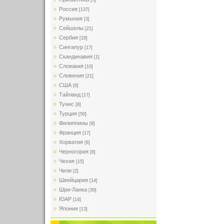
[5]
Россия
[137]
Румыния
[3]
Сейшелы
[21]
Сербия
[18]
Сингапур
[17]
Скандинавия
[1]
Словакия
[10]
Словения
[21]
США
[6]
Тайланд
[17]
Тунис
[8]
Турция
[50]
Филиппины
[8]
Франция
[17]
Хорватия
[6]
Черногория
[8]
Чехия
[15]
Чили
[2]
Швейцария
[14]
Шри-Ланка
[30]
ЮАР
[14]
Япония
[13]