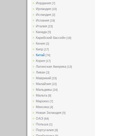
Иордания
[7]
Ирландия
[10]
Исландия
[2]
Испания
[19]
Италия
[23]
Канада
[5]
Карибский бассейн
[16]
Кения
[2]
Кипр
[17]
Китай
[74]
Корея
[17]
Латинская Америка
[13]
Ливан
[3]
Маврикий
[23]
Малайзия
[22]
Мальдивы
[24]
Мальта
[9]
Марокко
[7]
Мексика
[4]
Новая Зеландия
[5]
ОАЭ
[64]
Польша
[1]
Португалия
[8]
Прибалтика