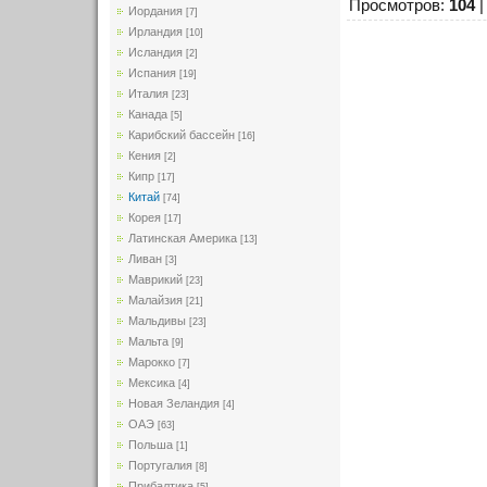
Просмотров
:
104
Иордания
[7]
Ирландия
[10]
Исландия
[2]
Испания
[19]
Италия
[23]
Канада
[5]
Карибский бассейн
[16]
Кения
[2]
Кипр
[17]
Китай
[74]
Корея
[17]
Латинская Америка
[13]
Ливан
[3]
Маврикий
[23]
Малайзия
[21]
Мальдивы
[23]
Мальта
[9]
Марокко
[7]
Мексика
[4]
Новая Зеландия
[4]
ОАЭ
[63]
Польша
[1]
Португалия
[8]
Прибалтика