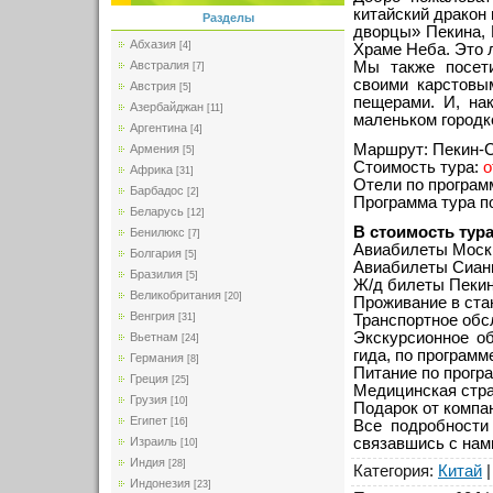
китайский дракон
Разделы
дворцы» Пекина,
Абхазия
[4]
Храме Неба. Это 
Австралия
Мы также посети
[7]
своими карстовы
Австрия
[5]
пещерами. И, на
Азербайджан
[11]
маленьком городк
Аргентина
[4]
Маршрут: Пекин-
Армения
[5]
Стоимость тура:
о
Африка
[31]
Отели по программ
Барбадос
[2]
Программа тура п
Беларусь
[12]
В стоимость тур
Бенилюкс
[7]
Авиабилеты Моск
Болгария
[5]
Авиабилеты Сиань
Бразилия
[5]
Ж/д билеты Пекин
Великобритания
[20]
Проживание в ста
Венгрия
Транспортное обс
[31]
Экскурсионное о
Вьетнам
[24]
гида, по программ
Германия
[8]
Питание по прогр
Греция
[25]
Медицинская стра
Грузия
[10]
Подарок от компан
Египет
[16]
Все подробности
связавшись с нам
Израиль
[10]
Индия
[28]
Категория
:
Китай
Индонезия
[23]