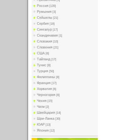
[5]
Россия
[135]
Румыния
[3]
Сейшелы
[21]
Сербия
[18]
Сингапур
[17]
Скандинавия
[1]
Словакия
[10]
Словения
[21]
США
[6]
Тайланд
[17]
Тунис
[8]
Турция
[50]
Филиппины
[8]
Франция
[17]
Хорватия
[6]
Черногория
[8]
Чехия
[15]
Чили
[2]
Швейцария
[14]
Шри-Ланка
[30]
ЮАР
[13]
Япония
[12]