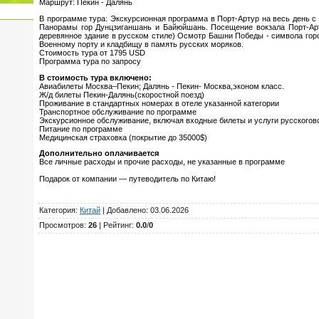
Маршрут: Пекин - Далянь
В программе тура: Экскурсионная программа в Порт-Артур на весь день с
Панорамы гор Дунцзиганшань и Байюйшань. Посещение вокзала Порт-Арту
деревянное здание в русском стиле) Осмотр Башни Победы - символа гор
Военному порту и кладбищу в память русских моряков.
Стоимость тура от 1795 USD
Программа тура по запросу
В стоимость тура включено:
Авиабилеты Москва–Пекин; Далянь - Пекин- Москва,эконом класс.
Ж/д билеты Пекин-Далянь(скоростной поезд)
Проживание в стандартных номерах в отеле указанной категории
Транспортное обслуживание по программе
Экскурсионное обслуживание, включая входные билеты и услуги русскогов
Питание по программе
Медицинская страховка (покрытие до 35000$)
Дополнительно оплачивается
Все личные расходы и прочие расходы, не указанные в программе
Подарок от компании — путеводитель по Китаю!​​​​
Категория
:
Китай
|
Добавлено
: 03.06.2026
Просмотров
:
26
|
Рейтинг
:
0.0
/
0