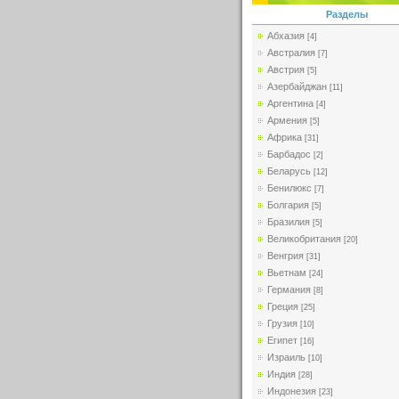
Разделы
Абхазия
[4]
Австралия
[7]
Австрия
[5]
Азербайджан
[11]
Аргентина
[4]
Армения
[5]
Африка
[31]
Барбадос
[2]
Беларусь
[12]
Бенилюкс
[7]
Болгария
[5]
Бразилия
[5]
Великобритания
[20]
Венгрия
[31]
Вьетнам
[24]
Германия
[8]
Греция
[25]
Грузия
[10]
Египет
[16]
Израиль
[10]
Индия
[28]
Индонезия
[23]