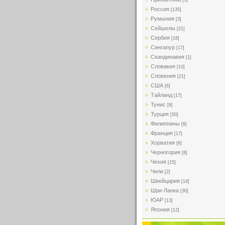
[5]
Россия
[135]
Румыния
[3]
Сейшелы
[21]
Сербия
[18]
Сингапур
[17]
Скандинавия
[1]
Словакия
[10]
Словения
[21]
США
[6]
Тайланд
[17]
Тунис
[8]
Турция
[50]
Филиппины
[8]
Франция
[17]
Хорватия
[6]
Черногория
[8]
Чехия
[15]
Чили
[2]
Швейцария
[14]
Шри-Ланка
[30]
ЮАР
[13]
Япония
[12]