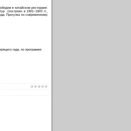
 обедом в китайском ресторане:
р (построен в 1901–1903 гг.,
ода. Прогулка по современному
орящего гида, по программе