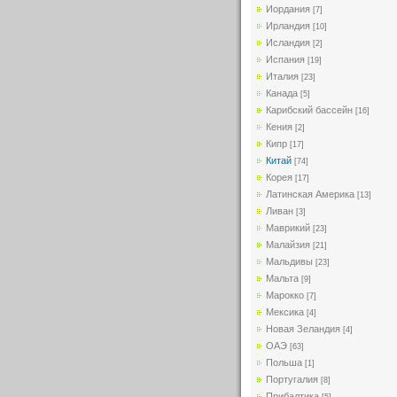
Иордания
[7]
Ирландия
[10]
Исландия
[2]
Испания
[19]
Италия
[23]
Канада
[5]
Карибский бассейн
[16]
Кения
[2]
Кипр
[17]
Китай
[74]
Корея
[17]
Латинская Америка
[13]
Ливан
[3]
Маврикий
[23]
Малайзия
[21]
Мальдивы
[23]
Мальта
[9]
Марокко
[7]
Мексика
[4]
Новая Зеландия
[4]
ОАЭ
[63]
Польша
[1]
Португалия
[8]
Прибалтика