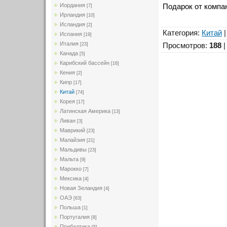
Иордания
Подарок от компани
[7]
Ирландия
[10]
Исландия
[2]
Категория
:
Китай
Испания
[19]
Италия
Просмотров
:
188
[23]
Канада
[5]
Карибский бассейн
[16]
Кения
[2]
Кипр
[17]
Китай
[74]
Корея
[17]
Латинская Америка
[13]
Ливан
[3]
Маврикий
[23]
Малайзия
[21]
Мальдивы
[23]
Мальта
[9]
Марокко
[7]
Мексика
[4]
Новая Зеландия
[4]
ОАЭ
[63]
Польша
[1]
Португалия
[8]
Прибалтика