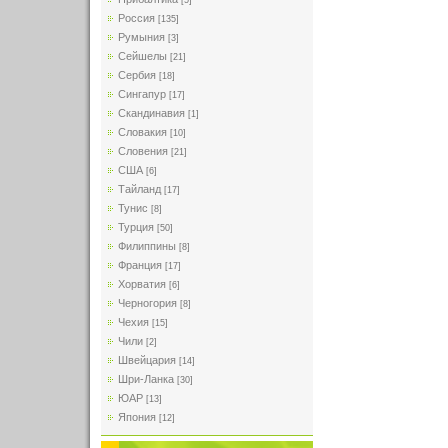
[5]
Россия
[135]
Румыния
[3]
Сейшелы
[21]
Сербия
[18]
Сингапур
[17]
Скандинавия
[1]
Словакия
[10]
Словения
[21]
США
[6]
Тайланд
[17]
Тунис
[8]
Турция
[50]
Филиппины
[8]
Франция
[17]
Хорватия
[6]
Черногория
[8]
Чехия
[15]
Чили
[2]
Швейцария
[14]
Шри-Ланка
[30]
ЮАР
[13]
Япония
[12]