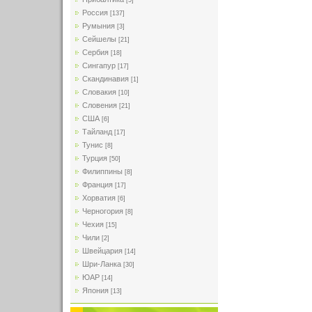
[5]
Россия
[137]
Румыния
[3]
Сейшелы
[21]
Сербия
[18]
Сингапур
[17]
Скандинавия
[1]
Словакия
[10]
Словения
[21]
США
[6]
Тайланд
[17]
Тунис
[8]
Турция
[50]
Филиппины
[8]
Франция
[17]
Хорватия
[6]
Черногория
[8]
Чехия
[15]
Чили
[2]
Швейцария
[14]
Шри-Ланка
[30]
ЮАР
[14]
Япония
[13]