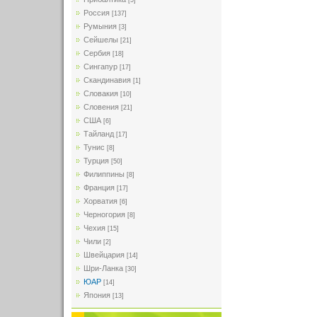
[5]
Россия
[137]
Румыния
[3]
Сейшелы
[21]
Сербия
[18]
Сингапур
[17]
Скандинавия
[1]
Словакия
[10]
Словения
[21]
США
[6]
Тайланд
[17]
Тунис
[8]
Турция
[50]
Филиппины
[8]
Франция
[17]
Хорватия
[6]
Черногория
[8]
Чехия
[15]
Чили
[2]
Швейцария
[14]
Шри-Ланка
[30]
ЮАР
[14]
Япония
[13]