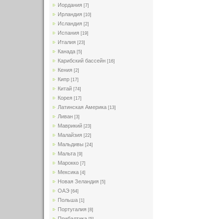
Иордания
[7]
Ирландия
[10]
Исландия
[2]
Испания
[19]
Италия
[23]
Канада
[5]
Карибский бассейн
[16]
Кения
[2]
Кипр
[17]
Китай
[74]
Корея
[17]
Латинская Америка
[13]
Ливан
[3]
Маврикий
[23]
Малайзия
[22]
Мальдивы
[24]
Мальта
[9]
Марокко
[7]
Мексика
[4]
Новая Зеландия
[5]
ОАЭ
[64]
Польша
[1]
Португалия
[8]
Прибалтика