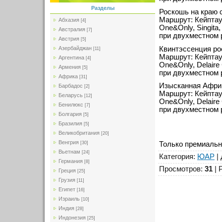
Разделы
Роскошь на краю с
Маршрут: Кейпта
Абхазия
[4]
One&Only, Singita,
Австралия
[7]
при двухместном 
Австрия
[5]
Квинтэссенция ро
Азербайджан
[11]
Маршрут: Кейпта
Аргентина
[4]
One&Only, Delaire G
Армения
[5]
при двухместном 
Африка
[31]
Изысканная Африк
Барбадос
[2]
Маршрут: Кейпта
Беларусь
[12]
One&Only, Delaire G
Бенилюкс
[7]
при двухместном 
Болгария
[5]
Бразилия
[5]
Великобритания
[20]
Венгрия
Только премиальн
[30]
Вьетнам
[24]
Категория
:
ЮАР
|
Германия
[8]
Просмотров
:
31
|
Греция
[25]
Грузия
[11]
Египет
[16]
Израиль
[10]
Индия
[28]
Индонезия
[25]