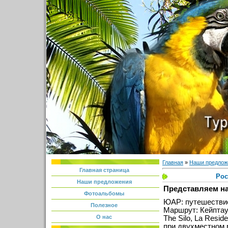
Главная
»
Наши предлож
Главная страница
Рос
Наши предложения
Представляем н
Фотоальбомы
ЮАР: путешествие
Полезное
Маршрут: Кейпта
О нас
The Silo, La Resid
при двухместном 