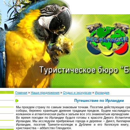
Главная
»
Наши предложения
»
Отдых и экскурсии
»
Ирландия
Путешествие по Ирландии
Мы проедем страну по самым знаковым точкам. Посетим действующие сре
соборы, бережно хранящие древние традиции предков. Будем наслаждатьс
колканнон и атлантическая рыба и запьем все это знаменитым ирландским
Во время поездки по Ирландии будьте готовы к красоте Дикого Атлантиче
Ирландии. Мы исследуем прибрежные города и деревни – Дингл, Килларни
Ирландии, посетив Тринити-колледж в Дублине и его Келлскую книгу,
христианства – аббатство Глендалох.