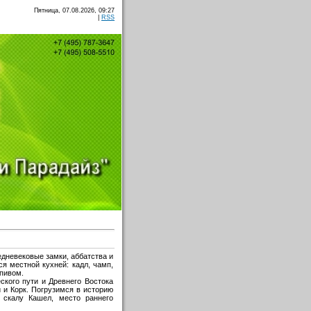
Пятница, 07.08.2026, 09:27
|
RSS
дневековые замки, аббатства и
я местной кухней: кадл, чамп,
 пивом.
ского пути и Древнего Востока
 и Корк. Погрузимся в историю
 скалу Кашел, место раннего