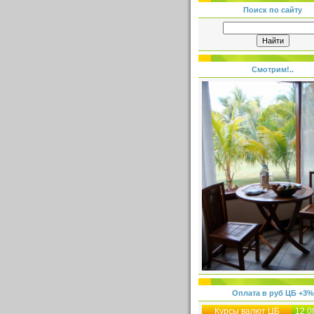
Поиск по сайту
Смотрим!..
Оплата в руб ЦБ +3%
Курсы валют ЦБ
12.0