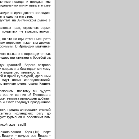
бычные походы и поездки: мы
 идеальную пинту пива в музее
ндии и ирландского наследия,
в одну из его стен.
дуктам на Английском рынке в
еленых трав, огромных серых
, покрытых четырехлистником,
, но это не единственные цвета
рным вереском и желтым дроком
торимым. В Ирландии матушка-
кого языка оно переводится как
сударства связана с борьбой за
ух красотой. Берега острова
 озерами, а благодаря мягкому
х видов растительности.
ей и яркой культурой, древними
 ждут своих исследователей.
нственные руины скалы Кашел,
елюбием, поэтому вы будете
етесь ли вы пинтой Гиннесса в
ке, теплота ирландцев добавит
 и смех создадут праздничное
сти, предлагая восхитительный
сытных ирландских рагу до
ует гурманов и обеспечит вам
кой, ждет вас!!!
скала Кашел – Корк (1н) – порт
к Бларни – полуостров Беара –