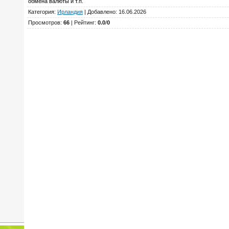
обмена валюты и т.п.
Категория
:
Ирландия
|
Добавлено
: 16.06.2026
Просмотров
:
66
|
Рейтинг
:
0.0
/
0