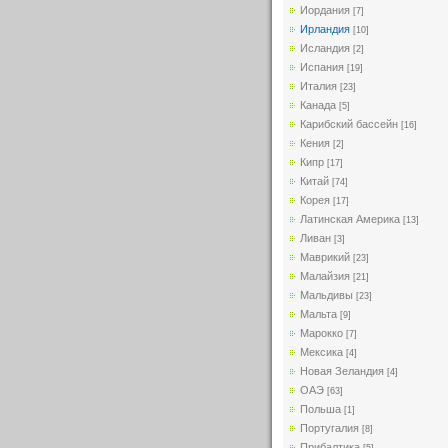
Иордания
[7]
Ирландия
[10]
Исландия
[2]
Испания
[19]
Италия
[23]
Канада
[5]
Карибский бассейн
[16]
Кения
[2]
Кипр
[17]
Китай
[74]
Корея
[17]
Латинская Америка
[13]
Ливан
[3]
Маврикий
[23]
Малайзия
[21]
Мальдивы
[23]
Мальта
[9]
Марокко
[7]
Мексика
[4]
Новая Зеландия
[4]
ОАЭ
[63]
Польша
[1]
Португалия
[8]
Прибалтика