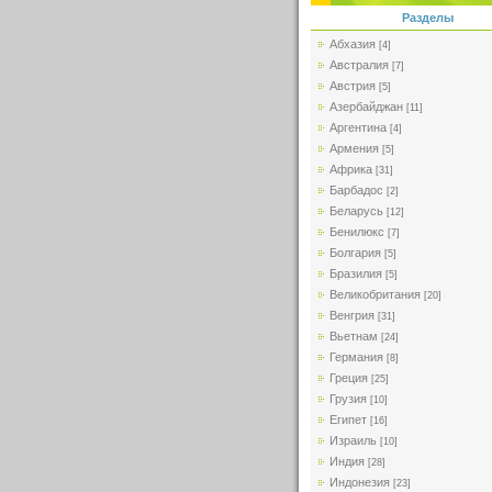
Разделы
Абхазия
[4]
Австралия
[7]
Австрия
[5]
Азербайджан
[11]
Аргентина
[4]
Армения
[5]
Африка
[31]
Барбадос
[2]
Беларусь
[12]
Бенилюкс
[7]
Болгария
[5]
Бразилия
[5]
Великобритания
[20]
Венгрия
[31]
Вьетнам
[24]
Германия
[8]
Греция
[25]
Грузия
[10]
Египет
[16]
Израиль
[10]
Индия
[28]
Индонезия
[23]