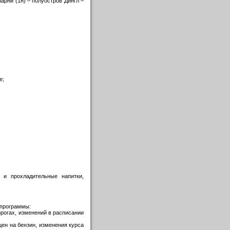
арни (1н) – полуостров Дингл –
е;
 прохладительные напитки,
 программы:
рогах, изменений в расписании
ен на бензин, изменения курса