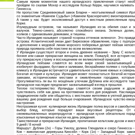
Самым ярким моментом нашего ирландского приключения станут нео
пройдем по скалам Мохер и исследуем Кольцо Керри, научимся наливать
Гиннесса.
Не пропустим Средневековый замок Бларни – неотъемлемый символ Ирла
со знаменитым «Камнем Судьбы» («Камнем Красноречия») вмонтированным 
А также у нас будет эксклюзивный доступ к местным ремесленным про
Корке.
Изумрудным островом, так называют Ирландию из-за обилия скал и з
валунов. Темно-синего, абсолютно спокойного океана. Зеленых долин
холмов с одинаковыми домиками, и тишины.
Часто Ирландию называют страной «сорока оттенков зеленого». Это правда
острова: Атлантический океан дает Бирюзовое обрамление, горы с пурпу
в дополнение к медовой линии морского побережья делают пейзаж непов
природа проявила себя поистине во всем великолепии.
У Ирландии существует второе и очень древнее название – Эриу. С кельтс
богиня или самая прекрасная женщина на земле. Пожалуй, вся история го
эту прекрасную страну и восхищением ее великолепной природой.
Ирландские пейзажи славятся во всем мире своей захватывающей д
изобилуют фьордами, бухтами и заливами, бескрайними полями с голубыми
климату в Ирландии встречается удивительное сочетание южных и северны
Богатая история и культура: Ирландия может похвастаться богатой истори
замками, историческими местами и оживлёнными городами, которые
Прогуливаетесь ли вы по мощёным улочкам Дублина или исследуете таи
ирландское наследие предлагает захватывающий взгляд в прошлое.
Теплое гостеприимство: Ирландцы славятся своим радушием и друж
чувствовать себя как дома на протяжении всего дня рождения. Наслажда
традиционном пабе или общаетесь с местными жителями в уютной деревуш
вашему дню рождения ещё больше очарования. Ирландское чувство юмора
настроение.
Неотразимая кухня: кулинарная жизнь Ирландии полна вкусов и самобытно
выбор блюд, которые порадуют ваши вкусовые рецепторы. От 
свежевыловленных морепродуктов – ирландская кухня обязательно порад
изысканные кулинарные изыски на день рождения.
Таинственная и прекрасная Ирландия, пропитанная кельтским духом и мисти
9 дней / 8 ночей
Маршрут: Дублин (2н) – Горы Уиклоу, долина Глендалок и озеро Гиннесса – 
Ков – живописная деревушка Кинсейл – Корк (1н) – Западный Корк: замо