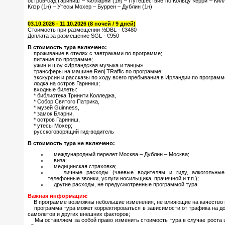
остров-сад Гариниш – Килларни (1н) – Путешествие по Кольцу Керри – Килл
Клэр (1н) – Утесы Мохер – Буррен – Дублин (1н)
03.10.2026 - 11.10.2026 (8 ночей / 9 дней)
Стоимость при размещении ½DBL - €3480
Доплата за размещение SGL - €950
В стоимость тура включено:
проживание в отелях с завтраками по программе;
питание по программе;
ужин и шоу «Ирландская музыка и танцы»
трансферы на машине Renj TRaffic по программе;
экскурсии и рассказы по ходу всего пребывания в Ирландии по программ
лодка на остров Гариниш;
входные билеты:
* библиотека Тринити Колледжа,
* Собор Святого Патрика,
* музей Guinness,
* замок Бларни,
* остров Гариниш,
* утесы Мохер;
русскоговорящий гид-водитель
В стоимость тура не включено:
международный перелет Москва – Дублин – Москва;
виза;
медицинская страховка;
личные расходы (чаевые водителям и гиду, алкогольные и
телефонные звонки, услуги носильщика, прачечной и т.п.);
другие расходы, не предусмотренные программой тура.
Важная информация:
В программе возможны небольшие изменения, не влияющие на качество
программа тура может корректироваться в зависимости от трафика на до
самолетов и других внешних факторов;
Мы оставляем за собой право изменить стоимость тура в случае роста ц