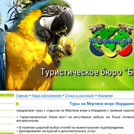
Главная
»
Наши предложения
»
Отдых и экскурсии
»
Иордания
Туры на Мертвое море Иордани
предлагаем туры с отдыхом на Мёртвом море в Иордании с прямым перелё
> Гарантированные блоки мест на регулярных рейсах а/к Royal Jordani
воскресеньям;
> В наличии широкой выбор отелей на моментальном подтверждении;
> Бронирование экскурсий и дополнительных услуг.