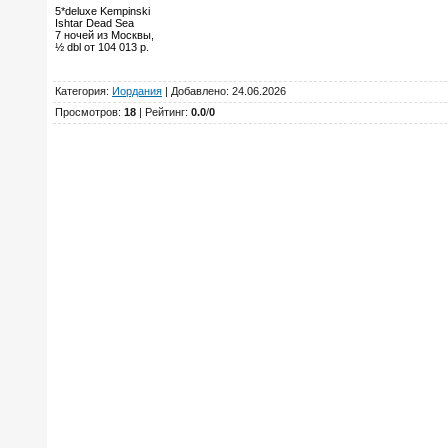
5*deluxe Kempinski
Ishtar Dead Sea
7 ночей из Москвы,
½ dbl от 104 013 р.
Категория
:
Иордания
|
Добавлено
: 24.06.2026
Просмотров
:
18
|
Рейтинг
:
0.0
/
0