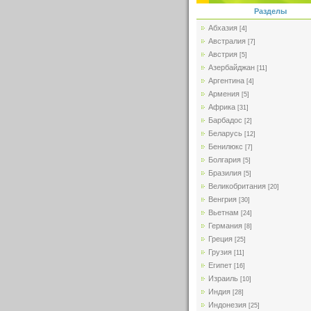
Разделы
Абхазия
[4]
Австралия
[7]
Австрия
[5]
Азербайджан
[11]
Аргентина
[4]
Армения
[5]
Африка
[31]
Барбадос
[2]
Беларусь
[12]
Бенилюкс
[7]
Болгария
[5]
Бразилия
[5]
Великобритания
[20]
Венгрия
[30]
Вьетнам
[24]
Германия
[8]
Греция
[25]
Грузия
[11]
Египет
[16]
Израиль
[10]
Индия
[28]
Индонезия
[25]