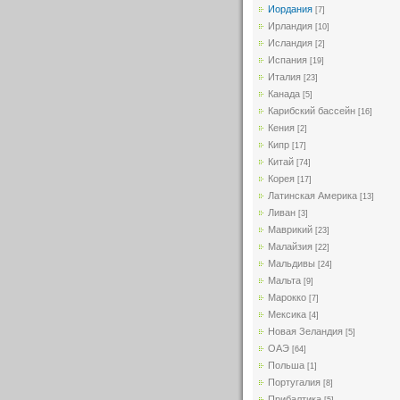
Иордания
[7]
Ирландия
[10]
Исландия
[2]
Испания
[19]
Италия
[23]
Канада
[5]
Карибский бассейн
[16]
Кения
[2]
Кипр
[17]
Китай
[74]
Корея
[17]
Латинская Америка
[13]
Ливан
[3]
Маврикий
[23]
Малайзия
[22]
Мальдивы
[24]
Мальта
[9]
Марокко
[7]
Мексика
[4]
Новая Зеландия
[5]
ОАЭ
[64]
Польша
[1]
Португалия
[8]
Прибалтика