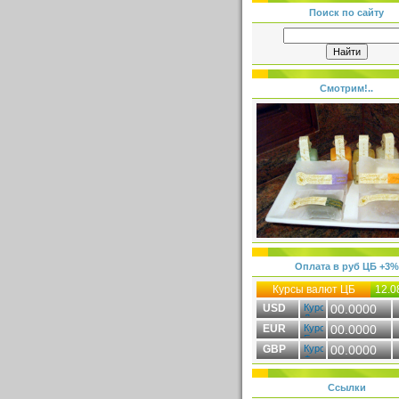
Поиск по сайту
Смотрим!..
Оплата в руб ЦБ +3%
Курсы валют ЦБ
12.0
USD
00.0000
EUR
00.0000
GBP
00.0000
Ссылки