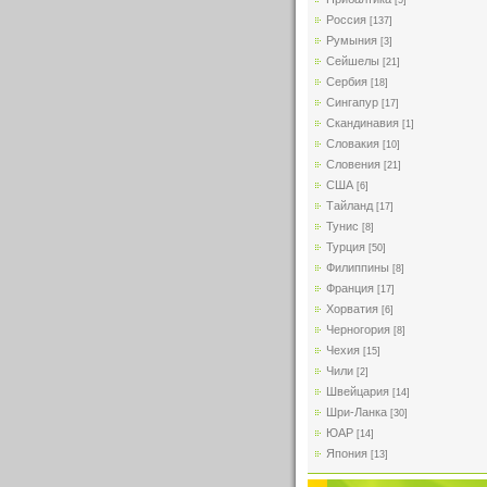
[5]
Россия
[137]
Румыния
[3]
Сейшелы
[21]
Сербия
[18]
Сингапур
[17]
Скандинавия
[1]
Словакия
[10]
Словения
[21]
США
[6]
Тайланд
[17]
Тунис
[8]
Турция
[50]
Филиппины
[8]
Франция
[17]
Хорватия
[6]
Черногория
[8]
Чехия
[15]
Чили
[2]
Швейцария
[14]
Шри-Ланка
[30]
ЮАР
[14]
Япония
[13]