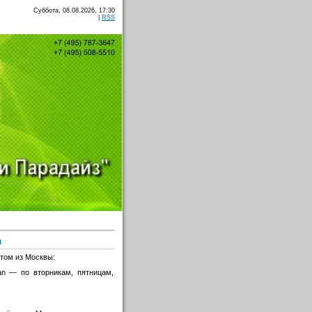
Суббота, 08.08.2026, 17:30
|
RSS
и
том из Москвы:
an — по вторникам, пятницам,