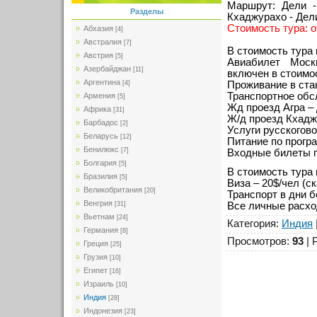
Маршрут: Дели 
Разделы
Кхаджурахо - Дел
Стоимость тура: 
Абхазия
[4]
Австралия
[7]
В стоимость тура
Австрия
[5]
Авиабилет Моск
Азербайджан
[11]
включен в стоимо
Аргентина
Проживание в ста
[4]
Транспортное обс
Армения
[5]
Жд проезд Агра –
Африка
[31]
Ж/д проезд Кхадж
Барбадос
[2]
Услуги русскогово
Беларусь
[12]
Питание по програ
Бенилюкс
[7]
Входные билеты п
Болгария
[5]
В стоимость тура 
Бразилия
[5]
Виза – 20$/чел (с
Великобритания
[20]
Транспорт в дни б
Венгрия
Все личные расхо
[31]
Вьетнам
[24]
Категория
:
Индия
Германия
[8]
Просмотров
:
93
|
Греция
[25]
Грузия
[10]
Египет
[16]
Израиль
[10]
Индия
[28]
Индонезия
[23]