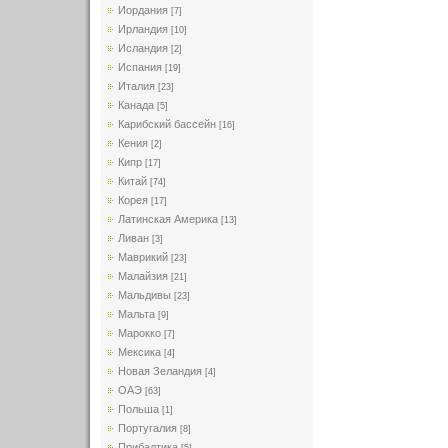
Иордания
[7]
Ирландия
[10]
Исландия
[2]
Испания
[19]
Италия
[23]
Канада
[5]
Карибский бассейн
[16]
Кения
[2]
Кипр
[17]
Китай
[74]
Корея
[17]
Латинская Америка
[13]
Ливан
[3]
Маврикий
[23]
Малайзия
[21]
Мальдивы
[23]
Мальта
[9]
Марокко
[7]
Мексика
[4]
Новая Зеландия
[4]
ОАЭ
[63]
Польша
[1]
Португалия
[8]
Прибалтика