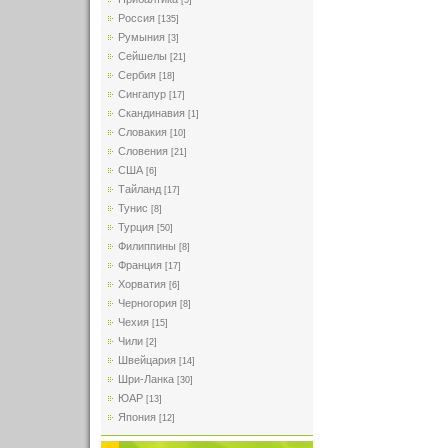
[5]
Россия
[135]
Румыния
[3]
Сейшелы
[21]
Сербия
[18]
Сингапур
[17]
Скандинавия
[1]
Словакия
[10]
Словения
[21]
США
[6]
Тайланд
[17]
Тунис
[8]
Турция
[50]
Филиппины
[8]
Франция
[17]
Хорватия
[6]
Черногория
[8]
Чехия
[15]
Чили
[2]
Швейцария
[14]
Шри-Ланка
[30]
ЮАР
[13]
Япония
[12]