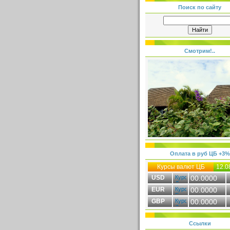
Поиск по сайту
Смотрим!..
Оплата в руб ЦБ +3%
Курсы валют ЦБ
12.0
USD
00.0000
EUR
00.0000
GBP
00.0000
Ссылки