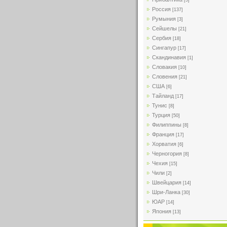
[5]
Россия
[137]
Румыния
[3]
Сейшелы
[21]
Сербия
[18]
Сингапур
[17]
Скандинавия
[1]
Словакия
[10]
Словения
[21]
США
[6]
Тайланд
[17]
Тунис
[8]
Турция
[50]
Филиппины
[8]
Франция
[17]
Хорватия
[6]
Черногория
[8]
Чехия
[15]
Чили
[2]
Швейцария
[14]
Шри-Ланка
[30]
ЮАР
[14]
Япония
[13]