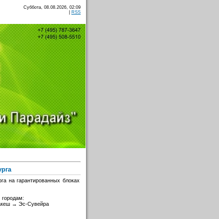
Суббота, 08.08.2026, 02:09
|
RSS
урга
рга на гарантированных блоках
 городам:
акеш → Эс-Сувейра