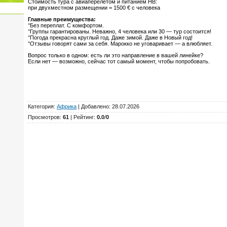
Стоимость тура с авиаперелетом и питанием HB:⁣⁣
при двухместном размещении = 1500 € с человека
Главные преимущества:
°Без переплат. С комфортом.
°Группы гарантированы. Неважно, 4 человека или 30 — тур состоится!
°Погода прекрасна круглый год. Даже зимой. Даже в Новый год!
°Отзывы говорят сами за себя. Марокко не уговаривает — а влюбляет.
Вопрос только в одном: есть ли это направление в вашей линейке?
Если нет — возможно, сейчас тот самый момент, чтобы попробовать.
Категория
:
Африка
|
Добавлено
: 28.07.2026
Просмотров
:
61
|
Рейтинг
:
0.0
/
0