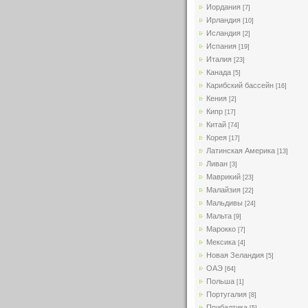
Иордания
[7]
Ирландия
[10]
Исландия
[2]
Испания
[19]
Италия
[23]
Канада
[5]
Карибский бассейн
[16]
Кения
[2]
Кипр
[17]
Китай
[74]
Корея
[17]
Латинская Америка
[13]
Ливан
[3]
Маврикий
[23]
Малайзия
[22]
Мальдивы
[24]
Мальта
[9]
Марокко
[7]
Мексика
[4]
Новая Зеландия
[5]
ОАЭ
[64]
Польша
[1]
Португалия
[8]
Прибалтика