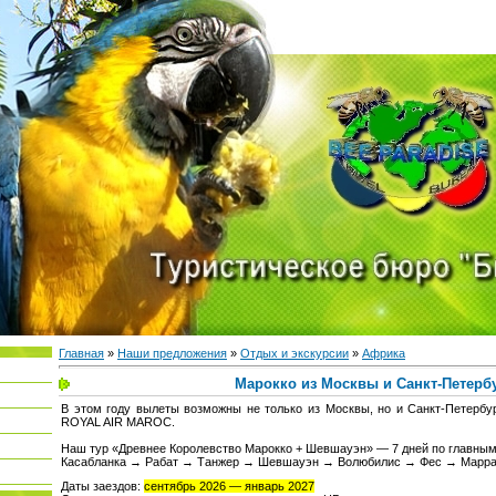
Главная
»
Наши предложения
»
Отдых и экскурсии
»
Африка
Марокко из Москвы и Санкт-Петерб
В этом году вылеты возможны не только из Москвы, но и Санкт-Петербу
ROYAL AIR MAROC.
Наш тур «Древнее Королевство Марокко + Шевшауэн» — 7 дней по главным
Касабланка → Рабат → Танжер → Шевшауэн → Волюбилис → Фес → Марр
Даты заездов:
сентябрь 2026 — январь 2027