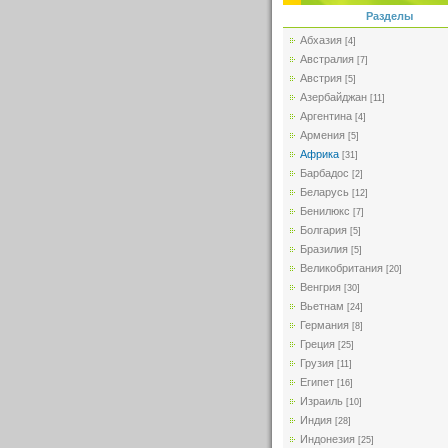
Разделы
Абхазия
[4]
Австралия
[7]
Австрия
[5]
Азербайджан
[11]
Аргентина
[4]
Армения
[5]
Африка
[31]
Барбадос
[2]
Беларусь
[12]
Бенилюкс
[7]
Болгария
[5]
Бразилия
[5]
Великобритания
[20]
Венгрия
[30]
Вьетнам
[24]
Германия
[8]
Греция
[25]
Грузия
[11]
Египет
[16]
Израиль
[10]
Индия
[28]
Индонезия
[25]