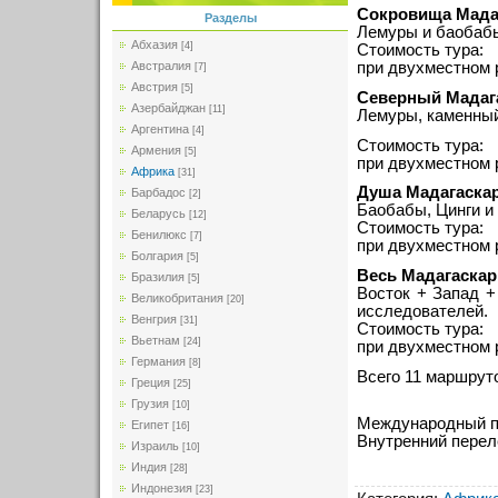
Сокровища Мадаг
Разделы
Лемуры и баобабы
Абхазия
[4]
Стоимость тура:
Австралия
при двухместном 
[7]
Австрия
[5]
Северный Мадага
Азербайджан
[11]
Лемуры, каменный
Аргентина
[4]
Стоимость тура:
Армения
[5]
при двухместном 
Африка
[31]
Душа Мадагаскар
Барбадос
[2]
Баобабы, Цинги и
Беларусь
[12]
Стоимость тура:
Бенилюкс
[7]
при двухместном 
Болгария
[5]
Весь Мадагаскар.
Бразилия
[5]
Восток + Запад +
Великобритания
[20]
исследователей.
Венгрия
[31]
Стоимость тура:
Вьетнам
[24]
при двухместном 
Германия
[8]
Всего 11 маршруто
Греция
[25]
Грузия
[10]
Международный п
Египет
[16]
Внутренний перел
Израиль
[10]
Индия
[28]
Индонезия
[23]