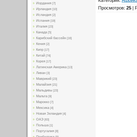
Категория
:
Африк
Иордания
[7]
Просмотров
:
25
|
Ирландия
[10]
Исландия
[2]
Испания
[19]
Италия
[23]
Канада
[5]
Карибский бассейн
[16]
Кения
[2]
Кипр
[17]
Китай
[74]
Корея
[17]
Латинская Америка
[13]
Ливан
[3]
Маврикий
[23]
Малайзия
[21]
Мальдивы
[23]
Мальта
[9]
Марокко
[7]
Мексика
[4]
Новая Зеландия
[4]
ОАЭ
[63]
Польша
[1]
Португалия
[8]
Прибалтика