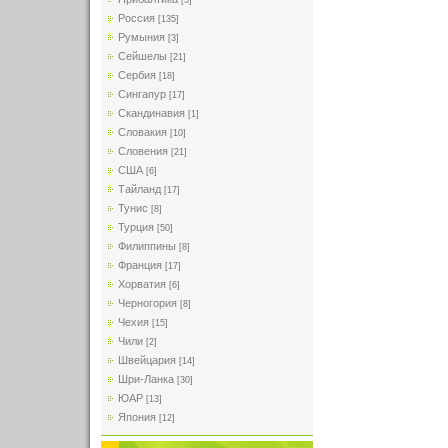
[5]
Россия
[135]
Румыния
[3]
Сейшелы
[21]
Сербия
[18]
Сингапур
[17]
Скандинавия
[1]
Словакия
[10]
Словения
[21]
США
[6]
Тайланд
[17]
Тунис
[8]
Турция
[50]
Филиппины
[8]
Франция
[17]
Хорватия
[6]
Черногория
[8]
Чехия
[15]
Чили
[2]
Швейцария
[14]
Шри-Ланка
[30]
ЮАР
[13]
Япония
[12]