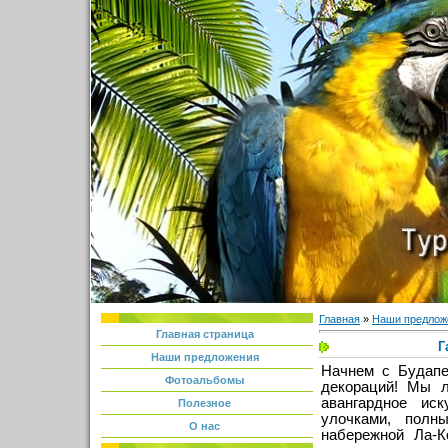
Главная
»
Наши предлож
Главная страница
Г
Наши предложения
Начнем с Будап
Фотоальбомы
декораций! Мы л
авангардное ис
Полезное
улочками, полн
О нас
набережной Ла‑К