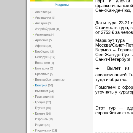
порт и улочки 
Разделы
франко‑испанск
Сен‑Жан‑де‑Люз, 
Абхазия
[4]
Австралия
[7]
Даты тура: 23-31 
Австрия
[5]
Стоимость тура, 
Азербайджан
[11]
от 2753 € за чел
Аргентина
[4]
Маршрут тура⁣⁣
Армения
[5]
Москва/Санкт-П
Африка
[31]
Бермео → Герник
Барбадос
[2]
Сен-Жан-де-Луз
Беларусь
[12]
Санкт-Петербург
Бенилюкс
[7]
✈️ Вылет из Мо
Болгария
[5]
Бразилия
авиакомпанией Tur
[5]
туда и обратно.
Великобритания
[20]
Венгрия
[30]
Помогаем с офор
Вьетнам
[24]
уточнять у курато
Германия
[8]
Греция
[25]
Этот тур — иде
Грузия
[10]
европейских столи
Египет
[16]
Израиль
[10]
Индия
[28]
Индонезия
[23]