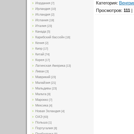
Категория
:
Венгри
Иордания
[7]
Ирландия
[10]
Просмотров
:
111
|
Исландия
[2]
Испания
[19]
Италия
[23]
Канада
[5]
Карибский бассейн
[16]
Кения
[2]
Кипр
[17]
Китай
[74]
Корея
[17]
Латинская Америка
[13]
Ливан
[3]
Маврикий
[23]
Малайзия
[21]
Мальдивы
[23]
Мальта
[9]
Марокко
[7]
Мексика
[4]
Новая Зеландия
[4]
ОАЭ
[63]
Польша
[1]
Португалия
[8]
Прибалтика