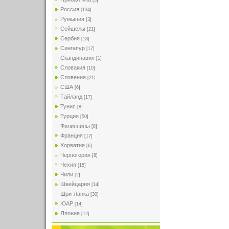
[5]
Россия
[134]
Румыния
[3]
Сейшелы
[21]
Сербия
[18]
Сингапур
[17]
Скандинавия
[1]
Словакия
[10]
Словения
[21]
США
[6]
Тайланд
[17]
Тунис
[8]
Турция
[50]
Филиппины
[8]
Франция
[17]
Хорватия
[6]
Черногория
[8]
Чехия
[15]
Чили
[2]
Швейцария
[14]
Шри-Ланка
[30]
ЮАР
[14]
Япония
[12]