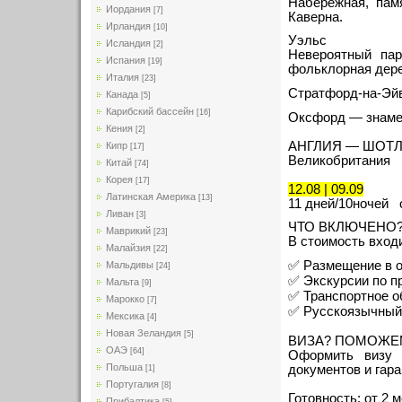
Набережная, пам
Иордания
[7]
Каверна.
Ирландия
[10]
Уэльс
Исландия
[2]
Невероятный пар
Испания
[19]
фольклорная дере
Италия
[23]
Стратфорд-на-Эйв
Канада
[5]
Карибский бассейн
[16]
Оксфорд — знамен
Кения
[2]
АНГЛИЯ — ШОТ
Кипр
[17]
Великобритания
Китай
[74]
Корея
[17]
12.08 | 09.09
Латинская Америка
[13]
11 дней/10ночей 
Ливан
[3]
ЧТО ВКЛЮЧЕНО
Маврикий
[23]
В стоимость вход
Малайзия
[22]
✅ Размещение в от
Мальдивы
[24]
✅ Экскурсии по п
Мальта
[9]
✅ Транспортное 
Марокко
[7]
✅ Русскоязычный
Мексика
[4]
Новая Зеландия
[5]
ВИЗА? ПОМОЖЕ
ОАЭ
[64]
Оформить визу 
Польша
документов и гар
[1]
Португалия
[8]
Готовность: от 2 
Прибалтика