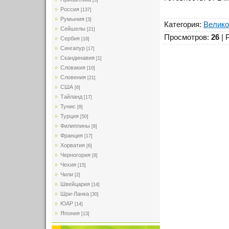
[5]
Россия
[137]
Румыния
[3]
Категория
:
Велико
Сейшелы
[21]
Просмотров
:
26
|
Сербия
[18]
Сингапур
[17]
Скандинавия
[1]
Словакия
[10]
Словения
[21]
США
[6]
Тайланд
[17]
Тунис
[8]
Турция
[50]
Филиппины
[8]
Франция
[17]
Хорватия
[6]
Черногория
[8]
Чехия
[15]
Чили
[2]
Швейцария
[14]
Шри-Ланка
[30]
ЮАР
[14]
Япония
[13]