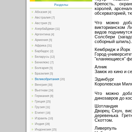
Крепость, охра
Разделы
королей, арсена
Абхазия
[4]
обсерваторией, т
Австралия
[7]
Что можно доба
Австрия
[5]
викторианском Л
Азербайджан
[11]
видов поднимутся
Аргентина
[4]
Солсбери (зага
Армения
[5]
соборный шпиль).
Африка
[31]
Кембридж и Йорк
Барбадос
[2]
Город-университ
Беларусь
[12]
"кланяющиеся" фа
Бенилюкс
[7]
Алник
Болгария
[5]
Замок из кино и с
Бразилия
[5]
Эдинбург
Великобритания
[20]
Королевская Миля
Венгрия
[30]
Вьетнам
[24]
Что можно доба
Германия
[8]
динозавров до ко
Греция
[25]
Шотландия
Грузия
[11]
Дворец Скун, вис
Египет
[16]
деревенька Грет
Израиль
[10]
Скоттом.
Индия
[28]
Ливерпуль
Индонезия
[25]