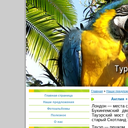
Главная
»
Наши предлож
Главная страница
Англия +
Наши предложения
Лондон — места с
Фотоальбомы
Букингемский дв
Тауэрский мост 
Полезное
старый Скотланд Я
О нас
Тауэр — пешком