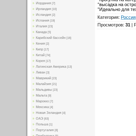
Иордания
[7]
°высадка на остр
Ирландия
°Идеально для тех
[10]
Исландия
[2]
Категория
:
Россия
Испания
[19]
Просмотров
:
31
|
Италия
[23]
Канада
[5]
Карибский бассейн
[16]
Кения
[2]
Кипр
[17]
Китай
[74]
Корея
[17]
Латинская Америка
[13]
Ливан
[3]
Маврикий
[23]
Малайзия
[21]
Мальдивы
[23]
Мальта
[9]
Марокко
[7]
Мексика
[4]
Новая Зеландия
[4]
ОАЭ
[63]
Польша
[1]
Португалия
[8]
Прибалтика