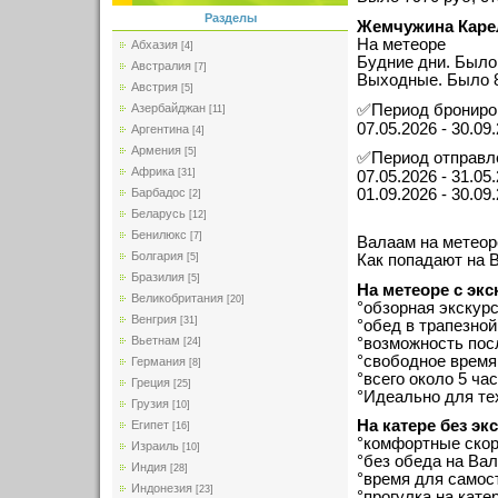
Разделы
Жемчужина Карел
На метеоре
Абхазия
[4]
Будние дни. Было 
Австралия
[7]
Выходные. Было 8
Австрия
[5]
✅Период брониро
Азербайджан
[11]
07.05.2026 - 30.09
Аргентина
[4]
Армения
[5]
✅Период отправл
Африка
[31]
07.05.2026 - 31.05
Барбадос
01.09.2026 - 30.09
[2]
Беларусь
[12]
Бенилюкс
[7]
Валаам на метеор
Болгария
Как попадают на 
[5]
Бразилия
[5]
На метеоре с экс
Великобритания
[20]
°обзорная экскурс
Венгрия
[31]
°обед в трапезно
Вьетнам
°возможность пос
[24]
°свободное время
Германия
[8]
°всего около 5 ча
Греция
[25]
°Идеально для те
Грузия
[10]
На катере без эк
Египет
[16]
°комфортные скор
Израиль
[10]
°без обеда на Ва
Индия
[28]
°время для самос
Индонезия
[23]
°прогулка на кат