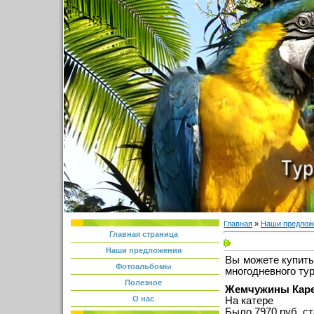
Главная
»
Наши предлож
Главная страница
Наши предложения
Вы можете купить
Фотоальбомы
многодневного тур
Полезное
Жемчужины Карел
О нас
На катере
Было 7970 руб, ст