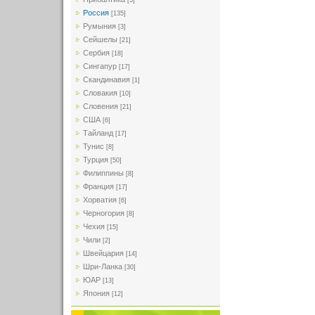
[5]
Россия
[135]
Румыния
[3]
Сейшелы
[21]
Сербия
[18]
Сингапур
[17]
Скандинавия
[1]
Словакия
[10]
Словения
[21]
США
[6]
Тайланд
[17]
Тунис
[8]
Турция
[50]
Филиппины
[8]
Франция
[17]
Хорватия
[6]
Черногория
[8]
Чехия
[15]
Чили
[2]
Швейцария
[14]
Шри-Ланка
[30]
ЮАР
[13]
Япония
[12]