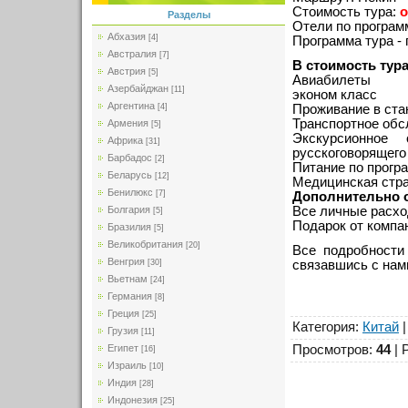
Стоимость тура:
о
Разделы
Отели по программ
Абхазия
[4]
Программа тура - 
Австралия
[7]
В стоимость тур
Австрия
[5]
Авиабилеты Мос
Азербайджан
[11]
эконом класс
Аргентина
Проживание в ста
[4]
Транспортное обс
Армения
[5]
Экскурсионное
Африка
[31]
русскоговорящего 
Барбадос
[2]
Питание по прогр
Беларусь
[12]
Медицинская стра
Бенилюкс
[7]
Дополнительно 
Все личные расхо
Болгария
[5]
Подарок от компани
Бразилия
[5]
Великобритания
[20]
Все подробности
Венгрия
связавшись с нам
[30]
Вьетнам
[24]
Германия
[8]
Греция
[25]
Категория
:
Китай
Грузия
[11]
Просмотров
:
44
|
Египет
[16]
Израиль
[10]
Индия
[28]
Индонезия
[25]