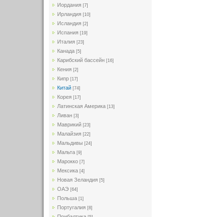
Иордания
[7]
Ирландия
[10]
Исландия
[2]
Испания
[19]
Италия
[23]
Канада
[5]
Карибский бассейн
[16]
Кения
[2]
Кипр
[17]
Китай
[74]
Корея
[17]
Латинская Америка
[13]
Ливан
[3]
Маврикий
[23]
Малайзия
[22]
Мальдивы
[24]
Мальта
[9]
Марокко
[7]
Мексика
[4]
Новая Зеландия
[5]
ОАЭ
[64]
Польша
[1]
Португалия
[8]
Прибалтика