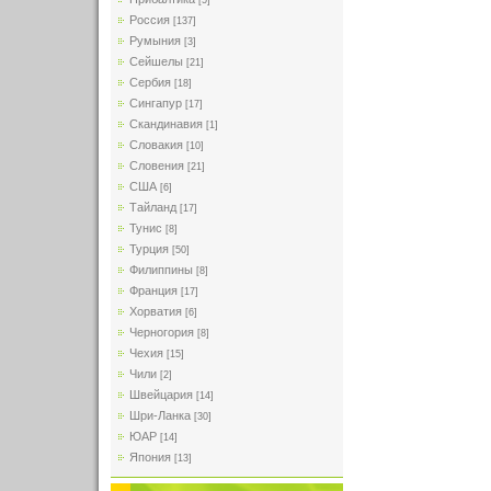
[5]
Россия
[137]
Румыния
[3]
Сейшелы
[21]
Сербия
[18]
Сингапур
[17]
Скандинавия
[1]
Словакия
[10]
Словения
[21]
США
[6]
Тайланд
[17]
Тунис
[8]
Турция
[50]
Филиппины
[8]
Франция
[17]
Хорватия
[6]
Черногория
[8]
Чехия
[15]
Чили
[2]
Швейцария
[14]
Шри-Ланка
[30]
ЮАР
[14]
Япония
[13]