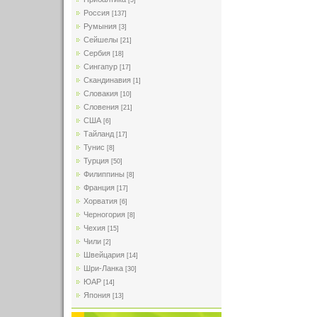
[5]
Россия
[137]
Румыния
[3]
Сейшелы
[21]
Сербия
[18]
Сингапур
[17]
Скандинавия
[1]
Словакия
[10]
Словения
[21]
США
[6]
Тайланд
[17]
Тунис
[8]
Турция
[50]
Филиппины
[8]
Франция
[17]
Хорватия
[6]
Черногория
[8]
Чехия
[15]
Чили
[2]
Швейцария
[14]
Шри-Ланка
[30]
ЮАР
[14]
Япония
[13]