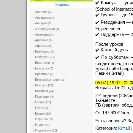
✔️ Кампус — униве
Разделы
(School of Interna
Абхазия
[4]
✔️ Группы — до 1
Австралия
[7]
✔️ Резиденция — 
Австрия
[5]
Fi, ресепшен
Азербайджан
[11]
✔️ Поддержка — 24
Аргентина
[4]
Армения
[5]
После уроков
Африка
[31]
✔️ Каждый день — 
Барбадос
[2]
✔️ По субботам 
Беларусь
[12]
Бенилюкс
входит поездка н
[7]
Sprachcaffe Langu
Болгария
[5]
Пекин (Китай)
Бразилия
[5]
Великобритания
[20]
05.07 | 19.07 | 02.0
Венгрия
[30]
Возраст: 15-21 год
Вьетнам
[24]
2-4 недели (20ч\н
Германия
[8]
1-2-местн
Греция
[25]
FB (завтрак, обед
Грузия
[11]
От 197 900Р/чел
Египет
[16]
Израиль
[10]
Есть вопросы? За
Индия
[28]
Категория
:
Китай
Индонезия
[25]