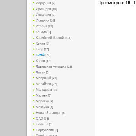
Просмотров
:
19
|
Иордания
[7]
Ирландия
[10]
Исландия
[2]
Испания
[19]
Италия
[23]
Канада
[5]
Карибский бассейн
[16]
Кения
[2]
Кипр
[17]
Китай
[74]
Корея
[17]
Латинская Америка
[13]
Ливан
[3]
Маврикий
[23]
Малайзия
[22]
Мальдивы
[24]
Мальта
[9]
Марокко
[7]
Мексика
[4]
Новая Зеландия
[5]
ОАЭ
[64]
Польша
[1]
Португалия
[8]
Прибалтика