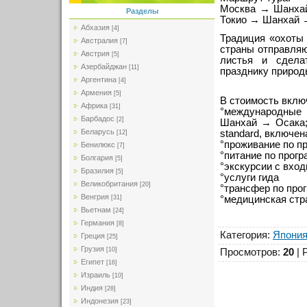
Москва → Шанха
Разделы
Токио → Шанхай 
Абхазия
[4]
Традиция «охоты 
Австралия
[7]
страны отправляю
Австрия
[5]
листья и сдела
Азербайджан
[11]
празднику природ
Аргентина
[4]
Армения
[5]
В стоимость вклю
Африка
[31]
°международные
Барбадос
[2]
Шанхай → Осака;
Беларусь
standard, включена
[12]
°проживание по п
Бенилюкс
[7]
°питание по прогр
Болгария
[5]
°экскурсии с вхо
Бразилия
[5]
°услуги гида
Великобритания
[20]
°трансфер по про
Венгрия
°медицинская стр
[31]
Вьетнам
[24]
Германия
[8]
Категория
:
Япони
Греция
[25]
Грузия
[10]
Просмотров
:
20
|
Египет
[16]
Израиль
[10]
Индия
[28]
Индонезия
[23]