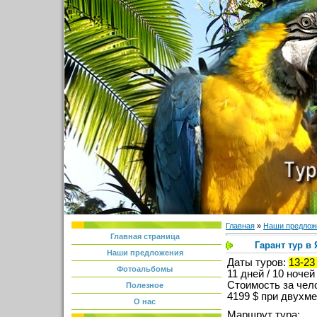
Главная
»
Наши предлож
Главная страница
Гарант тур в
Наши предложения
Даты туров:
13-23
Фотоальбомы
11 дней / 10 ночей
Стоимость за чел
Полезное
4199 $⁣ при двух
О нас
Маршрут тура: