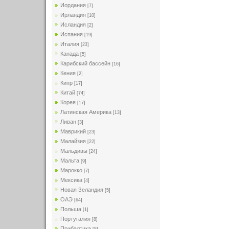
Иордания
[7]
Ирландия
[10]
Исландия
[2]
Испания
[19]
Италия
[23]
Канада
[5]
Карибский бассейн
[16]
Кения
[2]
Кипр
[17]
Китай
[74]
Корея
[17]
Латинская Америка
[13]
Ливан
[3]
Маврикий
[23]
Малайзия
[22]
Мальдивы
[24]
Мальта
[9]
Марокко
[7]
Мексика
[4]
Новая Зеландия
[5]
ОАЭ
[64]
Польша
[1]
Португалия
[8]
Прибалтика