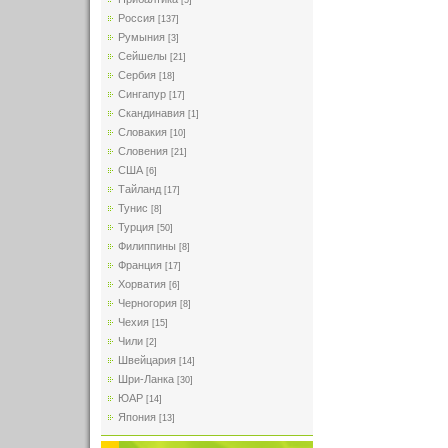
[5]
Россия
[137]
Румыния
[3]
Сейшелы
[21]
Сербия
[18]
Сингапур
[17]
Скандинавия
[1]
Словакия
[10]
Словения
[21]
США
[6]
Тайланд
[17]
Тунис
[8]
Турция
[50]
Филиппины
[8]
Франция
[17]
Хорватия
[6]
Черногория
[8]
Чехия
[15]
Чили
[2]
Швейцария
[14]
Шри-Ланка
[30]
ЮАР
[14]
Япония
[13]