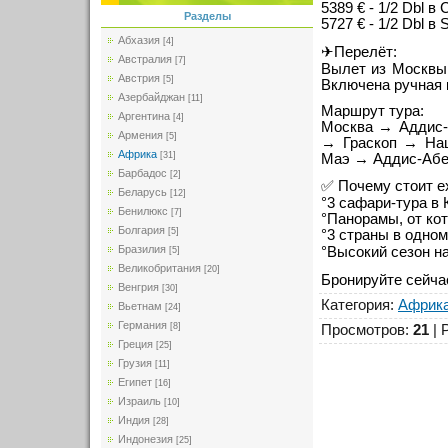
5389 € - 1/2 Dbl в 
Разделы
5727 € - 1/2 Dbl в
Абхазия
[4]
✈Перелёт:
Австралия
[7]
Вылет из Москвы (
Австрия
[5]
Включена ручная к
Азербайджан
[11]
Маршрут тура:
Аргентина
[4]
Москва → Аддис-
Армения
[5]
→ Граскоп → На
Африка
[31]
Маэ → Аддис-Абе
Барбадос
[2]
✅ Почему стоит е
Беларусь
[12]
°3 сафари-тура в
Бенилюкс
[7]
°Панорамы, от ко
Болгария
[5]
°3 страны в одном
Бразилия
°Высокий сезон н
[5]
Великобритания
[20]
Бронируйте сейча
Венгрия
[30]
Категория
:
Африк
Вьетнам
[24]
Германия
[8]
Просмотров
:
21
|
Греция
[25]
Грузия
[11]
Египет
[16]
Израиль
[10]
Индия
[28]
Индонезия
[25]