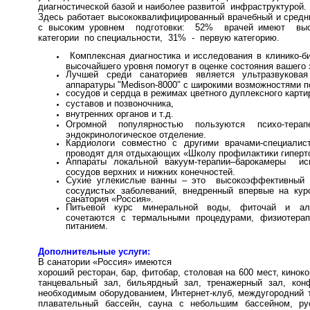
диагностической базой и наиболее развитой инфраструктурой.
Здесь работает высококвалифицированный врачебный и сред
с высоким уровнем подготовки: 52% врачей имеют вы
категории по специальности, 31% - первую категорию.
Комплексная диагностика и исследования в клинико-б
высочайшего уровня помогут в оценке состояния вашего 
Лучшей среди санаториев является ультразвуковая
аппаратуры "Medison-8000″ с широкими возможностями п
сосудов и сердца в режимах цветного дуплексного карти
суставов и позвоночника,
внутренних органов и т.д.
Огромной популярностью пользуются психо-терап
эндокринологическое отделение.
Кардиологи совместно с другими врачами-специалис
проводят для отдыхающих «Школу профилактики гиперто
Аппараты локальной вакуум-терапии–барокамеры ис
сосудов верхних и нижних конечностей.
Сухие углекислые ванны – это высокоэффективный 
сосудистых заболеваний, внедренный впервые на кур
санатория «Россия».
Питьевой курс минеральной воды, фиточай и алт
сочетаются с термальными процедурами, физиотера
питанием.
Дополнительные услуги:
В санатории «Россия» имеются
хороший ресторан, бар, фитобар, столовая на 600 мест, киноко
танцевальный зал, бильярдный зал, тренажерный зал, кон
необходимым оборудованием, Интернет-клуб, междугородний 
плавательный бассейн, сауна с небольшим бассейном, ру