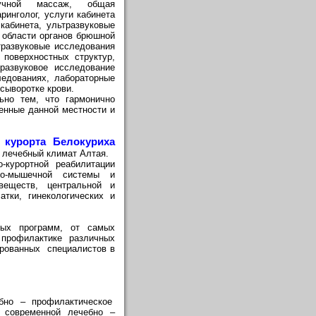
ручной массаж, общая
ринголог, услуги кабинета
кабинета, ультразвуковые
 области органов брюшной
тразвуковые исследования
 поверхностных структур,
тразвуковое исследование
ледованиях, лабораторные
сыворотке крови.
ьно тем, что гармонично
енные данной местности и
курорта Белокуриха
 лечебный климат Алтая.
-курортной реабилитации
но-мышечной системы и
веществ, центральной и
тки, гинекологических и
ных программ, от самых
профилактике различных
рованных специалистов в
бно – профилактическое
 современной лечебно –