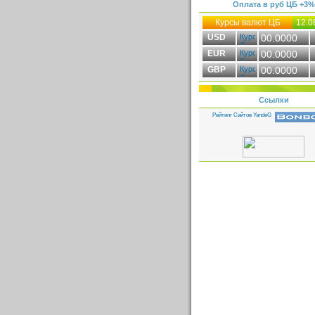
Оплата в руб ЦБ +3%
Курсы валют ЦБ
12.0
USD
00.0000
EUR
00.0000
GBP
00.0000
Ссылки