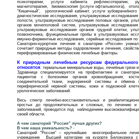
психотерапии, услуги кабинета рефлексотерапии, 
магнитотерапия, биомиоскопия (услуги офтальмолога), отола
"Кишечный”, урологический кабинет, услуги зубоврачебного 
диагностические исследования, ультразвуковые исследования
полости, ультразвуковые исследования половых органов, уль
органов мочеполовой систем, ультразвуковые исследования
ультразвуковые исследования органов грудной клетки, уль
позвоночника, функциональные пробы в ультразвуковых исс
имунно-ферментные исследования, серийные исследования по 
Санаторно-курортное лечение в санатории «Россия» уникал
сочетает природные методы оздоровления и лечения, свойств
переформированные физические лечебные факторы.
К природным лечебным ресурсам федерального 
относятся
: термальные минеральные воды, лечебные грязи и
Здравница специализируется на профилактике и санаторно
пациентов с болезнями органов кровообращения, кост
соединительной ткани, эндокринной системы и обмена 
периферической нервной системы, кожи и подкожной клетча
урологических заболеваний.
Весь спектр лечебно-восстановительных и реабилитацион
простых до продолжительных и сложных, по лечению и 
заболеваний, проводится под наблюдением высококвалифици
своей области.
А чем санаторий "Россия” лучше других?
В чем наша уникальность? ·
Санаторий "Россия” – крупнейшее многопрофильное лече
учреждение Высшей категории на курорте Белокуриха с