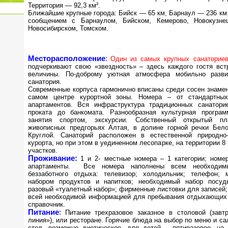
Территория — 92,3 км².
Ближайшие крупные города: Бийск — 65 км, Барнаул — 236 км
сообщением с Барнаулом, Бийском, Кемерово, Новокузне
Новосибирском, Томском.
Месторасположение
:
Один из самых крупных санаторие
подчеркивают свою «звездность» – здесь каждого гостя вст
величины. По-доброму уютная атмосфера мобильно разви
санатория.
Современные корпуса гармонично вписаны среди сосен знамен
самом центре курортной зоны. Номера – от стандартн
апартаментов. Вся инфраструктура традиционных санаторие
проката до банкомата. Разнообразная культурная программ
занятия спортом, экскурсии. Собственный открытый п
живописных предгорьях Алтая, в долине горной речки Бело
Круглой. Санаторий расположен в естественной природно
курорта, но при этом в уединенном лесопарке, на территории 8
участков.
Проживание:
1 и 2- местные номера – 1 категории; ном
апартаменты. Все номера наполнены всем необходим
беззаботного отдыха: телевизор; холодильник; телефон;
набором продуктов и напитков; необходимый набор посуды
разовый «туалетный набор»; фирменные листовки для записей
всей необходимой информацией для пребывания отдыхающих 
справочник.
Питание
:
Питание трехразовое заказное в столовой (завт
линия»), или ресторане. Горячие блюда на выбор по меню и с
стол, возможно диетическое, для детей – пятиразовое, на