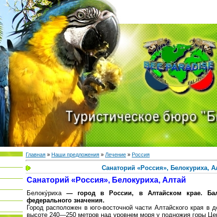
Главная
»
Наши предложения
»
Лечение
»
Россия
Санаторий «Россия», Белокуриха, А
Санаторий «Россия», Белокуриха, Алтай
Белоку́риха
— город в России, в Алтайском крае. Бал
федерального значения.
Город расположен в юго-восточной части Алтайского края в 
высоте 240—250 метров над уровнем моря у подножия горы Це