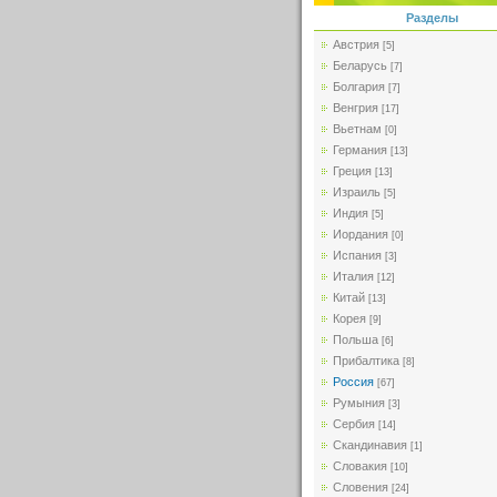
Разделы
Австрия
[5]
Беларусь
[7]
Болгария
[7]
Венгрия
[17]
Вьетнам
[0]
Германия
[13]
Греция
[13]
Израиль
[5]
Индия
[5]
Иордания
[0]
Испания
[3]
Италия
[12]
Китай
[13]
Корея
[9]
Польша
[6]
Прибалтика
[8]
Россия
[67]
Румыния
[3]
Сербия
[14]
Скандинавия
[1]
Словакия
[10]
Словения
[24]