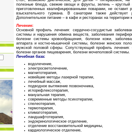
полезные блюда, свежие овощи и фрукты, зелень – круглый 
приготовленных квалифицированными поварами, не оставит 
взыскательного гурмана. В санатории также действует р
Дополнительное питание – в кафе и ресторанах на территории 
Лечение:
Основной профиль лечения: сердечно-сосудистые заболеван
системы и нарушения обмена веществ, заболевания перифер
болезни системы кровообращения, болезни кожи, заболеван
аппарата и костно-мышечной системы, болезни женских поло
мужской половой сферы. Сопутствующий профиль лечения: б
болезни органов пищеварения, болезни мочеполовой системы.
Лечебная база:
водолечение,
электросветолечение,
магнитотерапия,
новейшие методы лазерной терапии,
лечебный массаж,
подводное вытяжение позвоночника,
иглорефлексотерапия,
мануальная терапия,
современные методы психотерапии,
спелеотерапия,
термотерапия,
климатотерапия,
ландшафтотерапия,
эндокринологическое отделение,
отделение восстановительной медицины,
кардиологическое отделение,