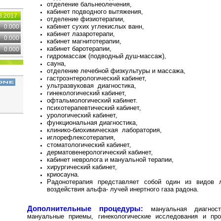
отделение бальнеолечения,
кабинет подводного вытяжения,
8.2017
отделение физиотерапии,
кабинет сухих углекислых ванн,
0.000
кабинет лазаротерапи,
0.000
кабинет магнитотерапии,
кабинет баротерапии,
0.000
гидромассаж (подводный душ-массаж),
сауна,
отделение лечебной физкультуры и массажа,
гастроэнтерологический кабинет,
ультразвуковая диагностика,
гинекологический кабинет,
офтальмологический кабинет.
психотерапевтический кабинет,
урологический кабинет,
функциональная диагностика,
клинико-биохимическая лаборатория,
иглорефлексотерапия,
стоматологический кабинет,
дерматовенерологический кабинет,
кабинет невролога и мануальной терапии,
хирургический кабинет,
криосауна.
Радонотерапия представляет собой один из видов 
воздействия альфа- лучей инертного газа радона.
Дополнительные процедуры:
мануальная диагност
мануальные приемы, гинекологические исследования и про