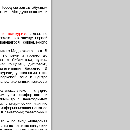
. Город связан автобусным
цком, Междуреченском и
в в Белокурихе!
Здесь не
речают как звезду первой
вающегося современного
итого Медвежьего лога. В
ых по цене и уровню до
в от библиотеки, пункта
а: концерты, дискотеки,
лавательный бассейн. В
курихи, у подножия горы
-парковой зоне в центре
 га великолепных парковых
ера люкс; люкс — студии;
ым для комфортного и
 мини-бар с необходимым
; электрический чайник;
; информационная папка со
в санатории; телефонный
рак – по типу «шведская
алаты по системе шведский
 столах всегда вкусные и