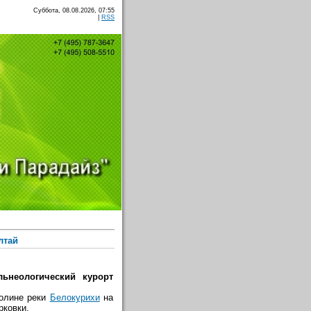
Суббота, 08.08.2026, 07:55
|
RSS
лтай
ьнеологический курорт
долине реки
Белокурихи
на
рковки.