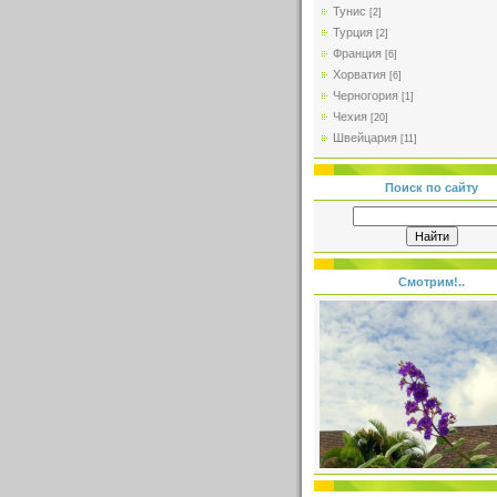
Тунис
[2]
Турция
[2]
Франция
[6]
Хорватия
[6]
Черногория
[1]
Чехия
[20]
Швейцария
[11]
Поиск по сайту
Смотрим!..