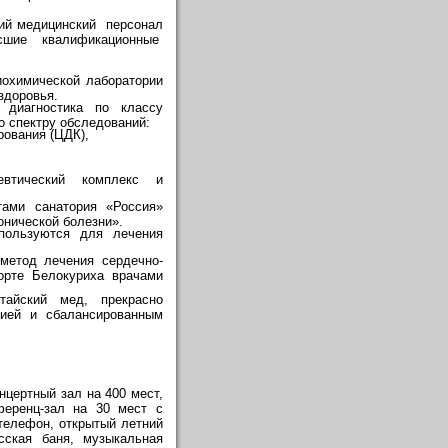
ний медицинский персонал
сшие квалификационные
иохимической лаборатории
здоровья.
 диагностика по классу
о спектру обследований:
рования (ЦДК),
евтический комплекс и
тами санатория «Россия»
нической болезни».
пользуются для лечения
метод лечения сердечно-
орте Белокуриха врачами
айский мед, прекрасно
пией и сбалансированным
нцертный зал на 400 мест,
ференц-зал на 30 мест с
телефон, открытый летний
сская баня, музыкальная