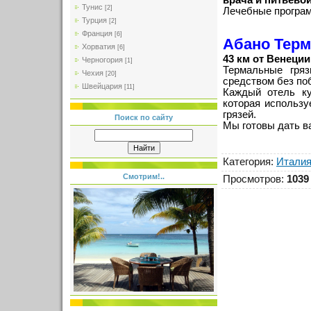
врача и питьево
Тунис
[2]
Лечебные програм
Турция
[2]
Франция
[6]
Абано Терм
Хорватия
[6]
43 км от Венеции
Черногория
[1]
Термальные гряз
Чехия
[20]
средством без по
Швейцария
[11]
Каждый отель ку
которая использу
грязей.
Поиск по сайту
Мы готовы дать в
Категория
:
Итали
Смотрим!..
Просмотров
:
1039