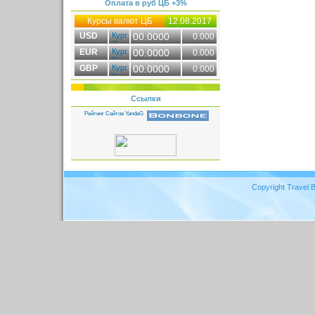
Оплата в руб ЦБ +3%
Курсы валют ЦБ
12.08.2017
USD
00.0000
0.000
EUR
00.0000
0.000
GBP
00.0000
0.000
Ссылки
Copyright Travel