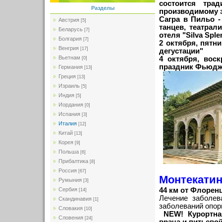
состоится тра
Разделы
производимому з
Сагра в Пильо -
Австрия
[5]
танцев, театрал
Беларусь
[7]
отеля "Silva Spl
Болгария
[7]
2 октября, пятн
Венгрия
[17]
дегустации"
Вьетнам
4 октября, вос
[0]
праздник Фьюдж
Германия
[13]
Греция
[13]
Израиль
[5]
Индия
[5]
Иордания
[0]
Испания
[3]
Италия
[12]
Китай
[13]
Корея
[9]
Польша
[6]
Прибалтика
[8]
Россия
[67]
Монтекатин
Румыния
[3]
Сербия
44 км от Флорен
[14]
Лечение заболев
Скандинавия
[1]
заболеваний опор
Словакия
[10]
NEW! Курортна
Словения
[24]